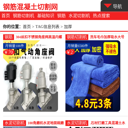
钢筋混凝土切割网
导航
首页
钢筋切割机
基础知识
钢筋
水泥切割机
热点搜索
你的位置：
首页
> TAG信息列表 > 加厚
钢筋
钢筋切割机
304丝扣不锈钢角座阀高温内螺
洗车毛巾加厚吸水大号
纹气动角座阀DN15-螺纹钢(奇
擦车布专用玻璃不掉毛
月销量106件
月销量6580件
众五金旗舰店仅售70元)
抹布工具汽-钢筋切割工
￥70
￥2
具(艺桥旗舰店仅售2.1
元)
水泥切割机
水泥切割机
100角磨机水泥地面碗磨
.石材打磨工具混凝土水