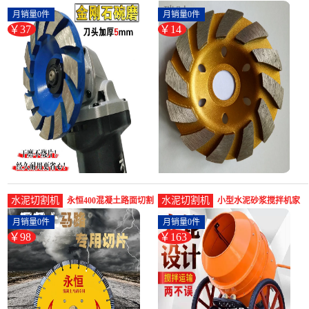
泥地墙面打磨切割机加
面碗磨盘打磨加厚金刚
月销量0件
月销量0件
厚金刚石平-水泥切割机
石碗磨-水泥切割机(瑞
￥37
￥14
(鑫万亿五金专营店仅售
时家居百货专营店仅售
36.5元)
13.56元)
水泥切割机
水泥切割机
永恒400混凝土路面切割
小型水泥砂浆搅拌机家
片350/500/600沥-水泥切
用切割机拌料机220v电
月销量0件
月销量0件
割机(屹嘉临五金专营店
动搅拌-水泥切割机
￥98
￥163
仅售98.28元)
(simtone旗舰店仅售
162.8元)