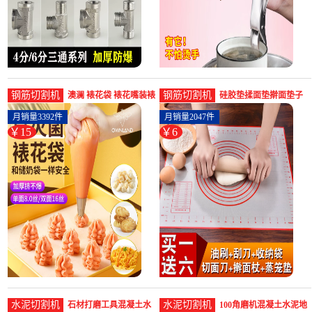
钢筋切割机
钢筋切割机
澳澜 裱花袋 裱花嘴装裱
硅胶垫揉面垫擀面垫子
袋婴儿宝宝辅食挤面线
家用和面板塑料食品级
月销量3392件
月销量2047件
饼干花-钢筋切割工具
不粘案板烘-钢筋切割工
￥15
￥6
(ownland旗舰店仅售
具(海贝丽灵恒专卖店仅
14.9元)
售5.8元)
水泥切割机
水泥切割机
石材打磨工具混凝土水
100角磨机混凝土水泥地