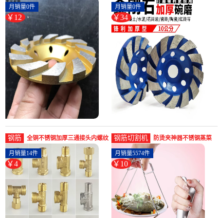
盘混凝土加厚金刚石碗
泥地墙面打磨切割机加
月销量0件
月销量0件
磨片抛-水泥切割机(思
厚金刚石-水泥切割机
￥12
￥34
远家居专营店仅售12.3
(珑嘉乐旗舰店仅售
元)
33.83元)
钢筋
钢筋切割机
全铜不锈钢加厚三通接头内螺纹
防烫夹神器不锈钢蒸菜
活接三通内丝外丝水管配-螺纹
取碗器夹盘子夹子砂锅
月销量14件
月销量5574件
钢(天煦旗舰店仅售3.5元)
防滑取碗夹-钢筋切割工
￥4
￥10
具(艾卡龙旗舰店仅售
9.6元)