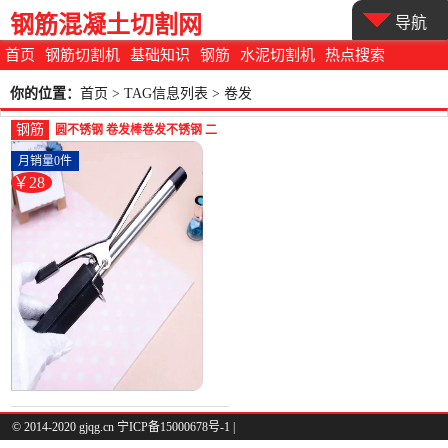
钢筋混凝土切割网
导航
首页
钢筋切割机
基础知识
钢筋
水泥切割机
热点搜索
你的位置：
首页
> TAG信息列表 > 卷发
钢筋
圆不锈钢 卷发棒卷发不锈钢 二
合一时尚套装器直板夹-圆棒钢
月销量0件
(玖耀家居专营店仅售27.96元)
￥28
© 2014-2020 gjqg.cn 宁ICP备15000678号-1 |