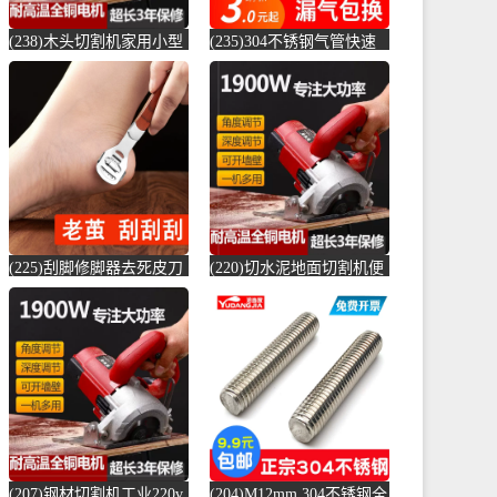
(238)木头切割机家用小型
(235)304不锈钢气管快速
切水泥地面金属钢材机两
接头快插气动快接螺纹高
用新款切槽-水泥切割机
压气嘴直-螺纹钢(卓成五
(simtone旗舰店仅售122.65
金专营店仅售3元)
元)
(225)刮脚修脚器去死皮刀
(220)切水泥地面切割机便
老茧磨脚神器脚皮工具脚
捷式木材台锯45度角小型
底脚后跟刨-钢筋切割工具
便携式电-水泥切割机
(齐开雅致专卖店仅售13.8
(simtone旗舰店仅售123.75
元)
元)
(207)钢材切割机工业220v
(204)M12mm 304不锈钢全