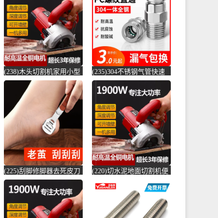
店仅售6.6元)
(贞美旗舰店仅售390元)
(238)木头切割机家用小型
(235)304不锈钢气管快速
切水泥地面金属钢材机两
接头快插气动快接螺纹高
用新款切槽-水泥切割机
压气嘴直-螺纹钢(卓成五
(simtone旗舰店仅售122.65
金专营店仅售3元)
元)
(225)刮脚修脚器去死皮刀
(220)切水泥地面切割机便
老茧磨脚神器脚皮工具脚
捷式木材台锯45度角小型
底脚后跟刨-钢筋切割工具
便携式电-水泥切割机
(齐开雅致专卖店仅售13.8
(simtone旗舰店仅售123.75
元)
元)