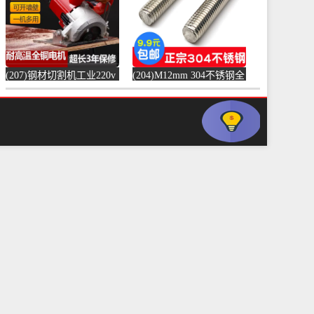
(207)钢材切割机工业220v
(204)M12mm 304不锈钢全
水泥混凝土金属混泥土水
螺纹螺杆牙条通丝螺柱全
切机固-水泥切割机
丝-螺纹钢(浴当家旗舰店
(simtone旗舰店仅售123.75
仅售1.5元)
元)