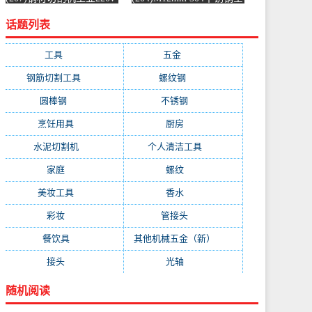
水泥混凝土金属混泥土水
螺纹螺杆牙条通丝螺柱全
话题列表
切机固-水泥切割机
丝-螺纹钢(浴当家旗舰店
(simtone旗舰店仅售123.75
仅售1.5元)
元)
工具
(247)
五金
(228)
钢筋切割工具
(177)
螺纹钢
(162)
圆棒钢
(116)
不锈钢
(89)
烹饪用具
(49)
厨房
(49)
水泥切割机
(45)
个人清洁工具
(43)
家庭
(43)
螺纹
(41)
美妆工具
(32)
香水
(32)
彩妆
(32)
管接头
(25)
餐饮具
(25)
其他机械五金（新）
(25)
接头
(24)
光轴
(23)
随机阅读