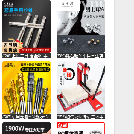
(698)上匠工具 合金钢 手
(589)锆石超闪小男学生韩
用丝锥攻螺纹工具攻丝丝
版耳骨钉钛钢养耳棒防过
攻套丝m-螺纹钢(上匠工具
敏圆珠女儿-圆棒钢(正中
旗舰店仅售5.8元)
间旗舰店仅售5.6元)
(587)机用丝锥m6螺纹m5
(253)加气块切砖机工地手
攻丝m3钻头m8丝攻m10不
动轻质砖压砖机带钢尺水
锈-螺纹钢(俊拓五金旗舰
泥砖泡沫砖-水泥切割机