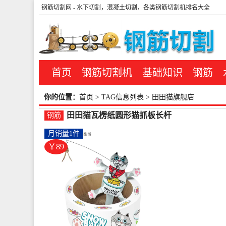
钢筋切割网
- 水下切割，混凝土切割，各类钢筋切割机排名大全
首页
钢筋切割机
基础知识
钢筋
你的位置：
首页
> TAG信息列表 > 田田猫旗舰店
田田猫瓦楞纸圆形猫抓板长杆
钢筋
钢丝羽毛逗猫棒猫薄荷抱枕-圆
月销量1件
棒钢(田田猫旗舰店仅售89元)
￥89