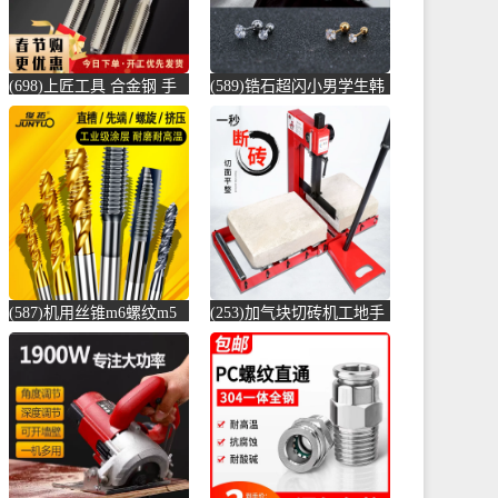
(698)上匠工具 合金钢 手
(589)锆石超闪小男学生韩
用丝锥攻螺纹工具攻丝丝
版耳骨钉钛钢养耳棒防过
攻套丝m-螺纹钢(上匠工具
敏圆珠女儿-圆棒钢(正中
旗舰店仅售5.8元)
间旗舰店仅售5.6元)
(587)机用丝锥m6螺纹m5
(253)加气块切砖机工地手
攻丝m3钻头m8丝攻m10不
动轻质砖压砖机带钢尺水
锈-螺纹钢(俊拓五金旗舰
泥砖泡沫砖-水泥切割机
店仅售6.6元)
(贞美旗舰店仅售390元)