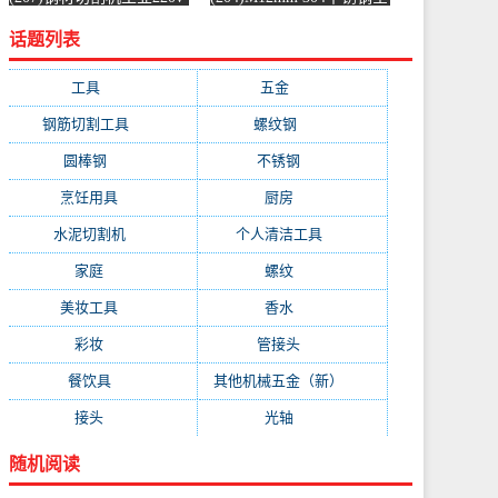
水泥混凝土金属混泥土水
螺纹螺杆牙条通丝螺柱全
话题列表
切机固-水泥切割机
丝-螺纹钢(浴当家旗舰店
(simtone旗舰店仅售123.75
仅售1.5元)
元)
工具
(247)
五金
(228)
钢筋切割工具
(177)
螺纹钢
(162)
圆棒钢
(116)
不锈钢
(89)
烹饪用具
(49)
厨房
(49)
水泥切割机
(45)
个人清洁工具
(43)
家庭
(43)
螺纹
(41)
美妆工具
(32)
香水
(32)
彩妆
(32)
管接头
(25)
餐饮具
(25)
其他机械五金（新）
(25)
接头
(24)
光轴
(23)
随机阅读