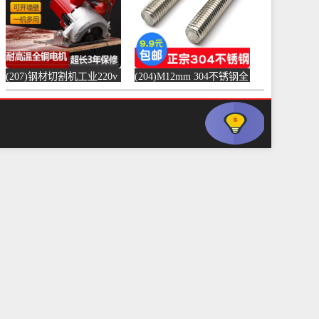
(207)钢材切割机工业220v
(204)M12mm 304不锈钢全
水泥混凝土金属混泥土水
螺纹螺杆牙条通丝螺柱全
切机固-水泥切割机
丝-螺纹钢(浴当家旗舰店
(simtone旗舰店仅售123.75
仅售1.5元)
元)