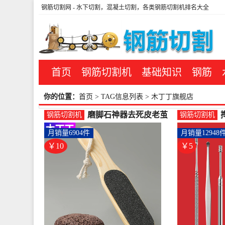
钢筋切割网
- 水下切割，混凝土切割，各类钢筋切割机排名大全
首页
钢筋切割机
基础知识
钢筋
你的位置：
首页
> TAG信息列表 > 木丁丁旗舰店
磨脚石神器去死皮老茧
钢筋切割机
钢筋切割机
火山石双面磨砂搓脚板
月销量6904件
月销量12948
家用刮修脚-钢筋切割工
具(木丁丁旗舰店仅售9.9
￥10
￥5
元)