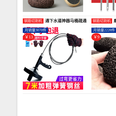
通下水道神器马桶疏通
钢筋切割机
钢筋切割机
器掏厕所厨房堵塞捅管
月销量3070件
月销量2228件
道工具钢丝-钢筋切割工
具(木丁丁旗舰店仅售13
￥13
￥9
元)