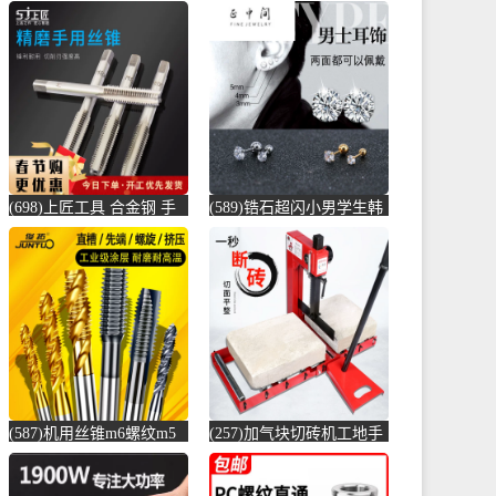
(698)上匠工具 合金钢 手
(589)锆石超闪小男学生韩
用丝锥攻螺纹工具攻丝丝
版耳骨钉钛钢养耳棒防过
攻套丝m-螺纹钢(上匠工具
敏圆珠女儿-圆棒钢(正中
旗舰店仅售5.8元)
间旗舰店仅售5.6元)
(587)机用丝锥m6螺纹m5
(257)加气块切砖机工地手
攻丝m3钻头m8丝攻m10不
动轻质砖压砖机带钢尺水
锈-螺纹钢(俊拓五金旗舰
泥砖泡沫砖-水泥切割机