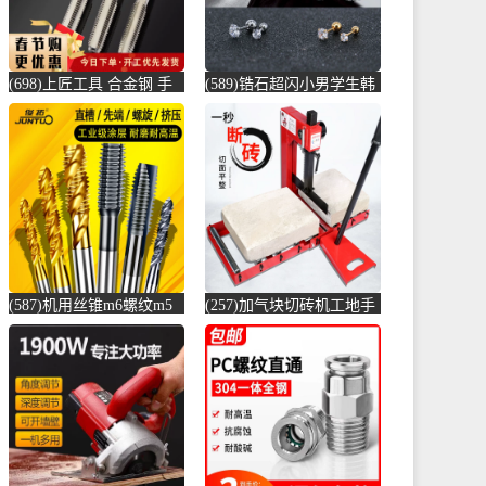
(698)上匠工具 合金钢 手
(589)锆石超闪小男学生韩
用丝锥攻螺纹工具攻丝丝
版耳骨钉钛钢养耳棒防过
攻套丝m-螺纹钢(上匠工具
敏圆珠女儿-圆棒钢(正中
旗舰店仅售5.8元)
间旗舰店仅售5.6元)
(587)机用丝锥m6螺纹m5
(257)加气块切砖机工地手
攻丝m3钻头m8丝攻m10不
动轻质砖压砖机带钢尺水
锈-螺纹钢(俊拓五金旗舰
泥砖泡沫砖-水泥切割机
店仅售6.6元)
(贞美旗舰店仅售390元)