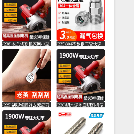
店仅售6.6元)
(贞美旗舰店仅售390元)
(238)木头切割机家用小型
(235)304不锈钢气管快速
切水泥地面金属钢材机两
接头快插气动快接螺纹高
用新款切槽-水泥切割机
压气嘴直-螺纹钢(卓成五
(simtone旗舰店仅售122.65
金专营店仅售3元)
元)
(225)刮脚修脚器去死皮刀
(220)切水泥地面切割机便
老茧磨脚神器脚皮工具脚
捷式木材台锯45度角小型
底脚后跟刨-钢筋切割工具
便携式电-水泥切割机
(齐开雅致专卖店仅售13.8
(simtone旗舰店仅售123.75
元)
元)