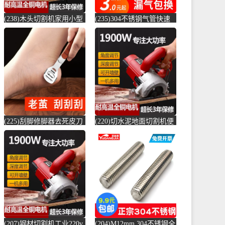
(238)木头切割机家用小型
(235)304不锈钢气管快速
切水泥地面金属钢材机两
接头快插气动快接螺纹高
用新款切槽-水泥切割机
压气嘴直-螺纹钢(卓成五
(simtone旗舰店仅售122.65
金专营店仅售3元)
元)
(225)刮脚修脚器去死皮刀
(220)切水泥地面切割机便
老茧磨脚神器脚皮工具脚
捷式木材台锯45度角小型
底脚后跟刨-钢筋切割工具
便携式电-水泥切割机
(齐开雅致专卖店仅售13.8
(simtone旗舰店仅售123.75
元)
元)
(207)钢材切割机工业220v
(204)M12mm 304不锈钢全