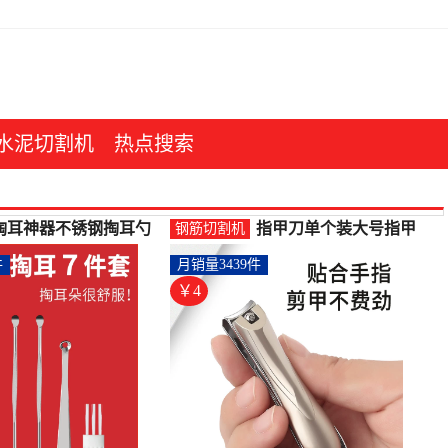
水泥切割机
热点搜索
掏耳神器不锈钢掏耳勺
指甲刀单个装大号指甲
钢筋切割机
采耳工具套装儿童成人
剪成人德国家用便携指
件
月销量3439件
螺旋挖耳勺-钢筋切割工
甲钳修剪手-钢筋切割工
具(木丁丁旗舰店仅售5.3
具(木丁丁旗舰店仅售3.9
￥4
元)
元)