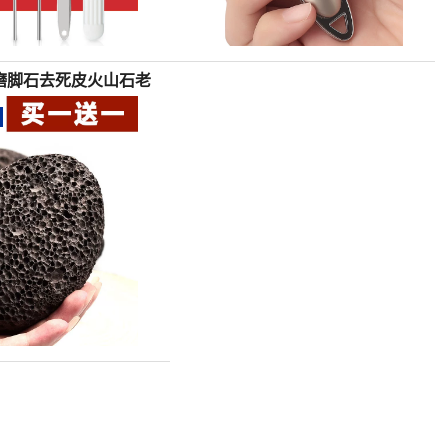
磨脚石去死皮火山石老
茧角质工具搓脚板磨脚
器修脚刀脚-钢筋切割工
具(木丁丁旗舰店仅售8.8
元)