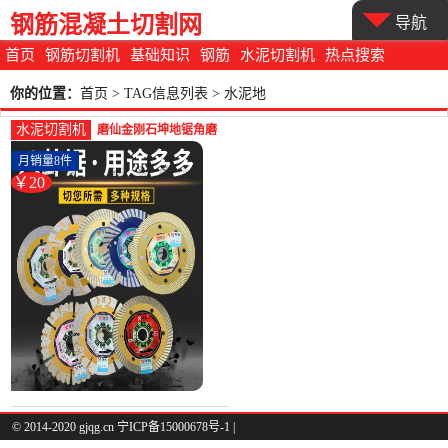
钢筋混凝土切割网
导航
首页
钢筋切割机
基础知识
钢筋
水泥切割机
热点搜索
你的位置：
首页
> TAG信息列表 > 水泥地
水泥切割机
磨仙金刚石坤地锯角磨
机混凝土墙壁开槽石材
月销量8件
切割片干切-水泥切割机
￥20
(磨仙金刚石制品专卖店
仅售19.5元)
© 2014-2020 gjqg.cn 宁ICP备15000678号-1 |