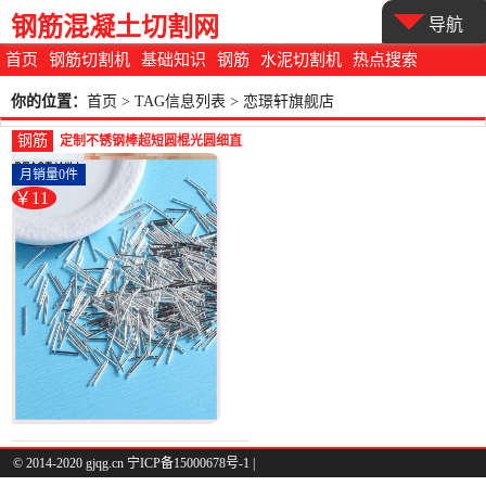
钢筋混凝土切割网
导航
首页
钢筋切割机
基础知识
钢筋
水泥切割机
热点搜索
你的位置：
首页
> TAG信息列表 > 恋璟轩旗舰店
钢筋
定制不锈钢棒超短圆棍光圆细直
棒倒角搓花搓牙折弯磨尖-圆棒
月销量0件
钢(恋璟轩旗舰店仅售10.59元)
￥11
© 2014-2020 gjqg.cn 宁ICP备15000678号-1 |