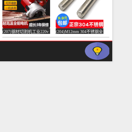
(207)钢材切割机工业220v
(204)M12mm 304不锈钢全
水泥混凝土金属混泥土水
螺纹螺杆牙条通丝螺柱全
切机固-水泥切割机
丝-螺纹钢(浴当家旗舰店
(simtone旗舰店仅售123.75
仅售1.5元)
元)