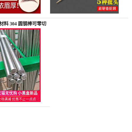
材料 304 圆钢棒可零切
皮棒直条光圆-圆棒钢
金专营店仅售1.88元)