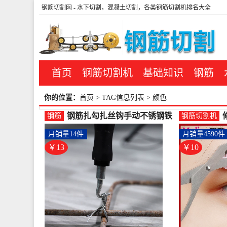
钢筋切割网
- 水下切割，混凝土切割，各类钢筋切割机排名大全
首页
钢筋切割机
基础知识
钢筋
你的位置：
首页
> TAG信息列表 > 颜色
钢筋扎勾扎丝钩手动不锈钢铁
钢筋
钢筋切割机
丝螺纹钢扎钩半自动直拉绑-螺
月销量14件
月销量4590件
纹钢(博威德工具旗舰店仅售
12.8元)
￥13
￥10