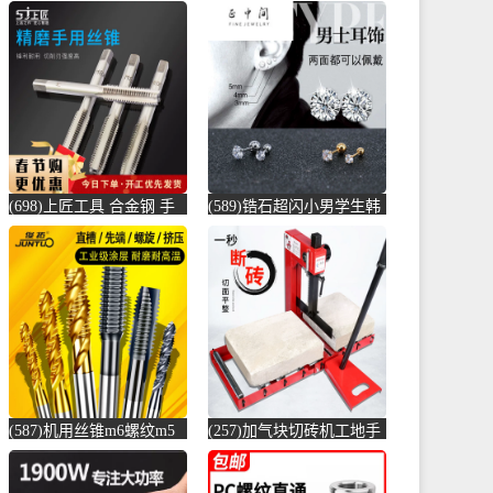
(698)上匠工具 合金钢 手
(589)锆石超闪小男学生韩
用丝锥攻螺纹工具攻丝丝
版耳骨钉钛钢养耳棒防过
攻套丝m-螺纹钢(上匠工具
敏圆珠女儿-圆棒钢(正中
旗舰店仅售5.8元)
间旗舰店仅售5.6元)
(587)机用丝锥m6螺纹m5
(257)加气块切砖机工地手
攻丝m3钻头m8丝攻m10不
动轻质砖压砖机带钢尺水
锈-螺纹钢(俊拓五金旗舰
泥砖泡沫砖-水泥切割机