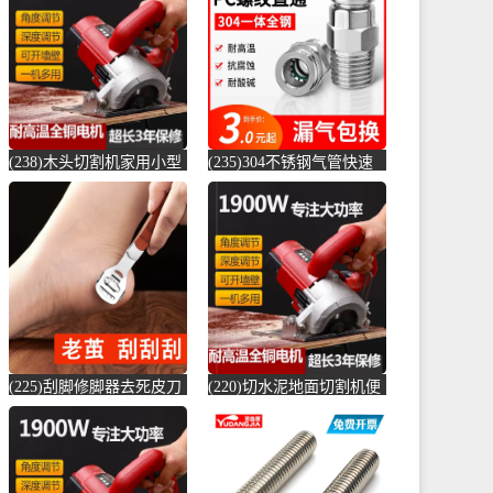
店仅售6.6元)
(贞美旗舰店仅售390元)
(238)木头切割机家用小型
(235)304不锈钢气管快速
切水泥地面金属钢材机两
接头快插气动快接螺纹高
用新款切槽-水泥切割机
压气嘴直-螺纹钢(卓成五
(simtone旗舰店仅售122.65
金专营店仅售3元)
元)
(225)刮脚修脚器去死皮刀
(220)切水泥地面切割机便
老茧磨脚神器脚皮工具脚
捷式木材台锯45度角小型
底脚后跟刨-钢筋切割工具
便携式电-水泥切割机
(齐开雅致专卖店仅售13.8
(simtone旗舰店仅售123.75
元)
元)