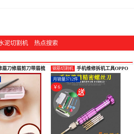
水泥切割机
热点搜索
修眉刀修眉剪刀带眉梳
手机维修拆机工具OPPO
钢筋切割机
小梳子初学者眉毛修剪
苹果iphone5s678-钢筋切
月销量3712件
器修眉工具-钢筋切割工
割工具(华瑞家居旗舰店
具(玛莉安美容工具旗舰
仅售6.2元)
￥6
店仅售9.8元)