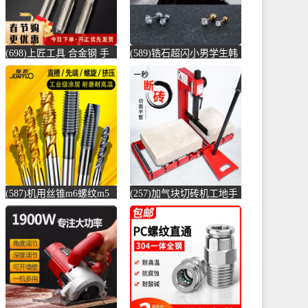
(698)上匠工具 合金钢 手
(589)锆石超闪小男学生韩
用丝锥攻螺纹工具攻丝丝
版耳骨钉钛钢养耳棒防过
攻套丝m-螺纹钢(上匠工具
敏圆珠女儿-圆棒钢(正中
旗舰店仅售5.8元)
间旗舰店仅售5.6元)
(587)机用丝锥m6螺纹m5
(257)加气块切砖机工地手
攻丝m3钻头m8丝攻m10不
动轻质砖压砖机带钢尺水
锈-螺纹钢(俊拓五金旗舰
泥砖泡沫砖-水泥切割机
店仅售6.6元)
(贞美旗舰店仅售390元)