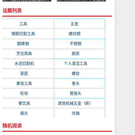
水泥混凝土金属混泥土水
螺纹螺杆牙条通丝螺柱全
话题列表
切机固-水泥切割机
丝-螺纹钢(浴当家旗舰店
(simtone旗舰店仅售123.75
仅售1.5元)
元)
工具
(247)
五金
(228)
钢筋切割工具
(177)
螺纹钢
(162)
圆棒钢
(116)
不锈钢
(89)
烹饪用具
(49)
厨房
(49)
水泥切割机
(45)
个人清洁工具
(43)
家庭
(43)
螺纹
(41)
美妆工具
(32)
香水
(32)
彩妆
(32)
管接头
(25)
餐饮具
(25)
其他机械五金（新）
(25)
接头
(24)
光轴
(23)
随机阅读