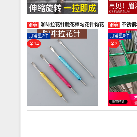
咖啡拉花针雕花棒勾花针钩花
不锈钢
钢筋
钢筋
笔裱花针不锈钢彩色圆形大-圆
圆条黑
月销量2件
月销量0件
棒钢(朝暮之家整理大师专卖店
(迈威五
仅售13.53元)
￥14
￥2