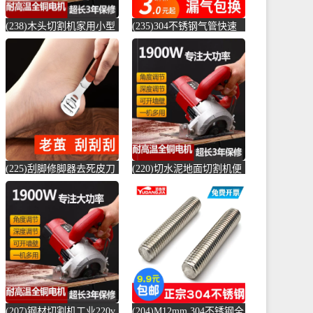
(238)木头切割机家用小型
(235)304不锈钢气管快速
切水泥地面金属钢材机两
接头快插气动快接螺纹高
用新款切槽-水泥切割机
压气嘴直-螺纹钢(卓成五
(simtone旗舰店仅售122.65
金专营店仅售3元)
元)
(225)刮脚修脚器去死皮刀
(220)切水泥地面切割机便
老茧磨脚神器脚皮工具脚
捷式木材台锯45度角小型
底脚后跟刨-钢筋切割工具
便携式电-水泥切割机
(齐开雅致专卖店仅售13.8
(simtone旗舰店仅售123.75
元)
元)
(207)钢材切割机工业220v
(204)M12mm 304不锈钢全