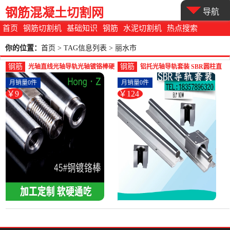
钢筋混凝土切割网
导航
首页
钢筋切割机
基础知识
钢筋
水泥切割机
热点搜索
你的位置：
首页
> TAG信息列表 > 丽水市
钢筋
钢筋
光轴直线光轴导轨光轴镀铬棒硬
铝托光轴导轨套装 SBR圆柱直
轴不锈钢光轴非标光轴4-圆棒钢
线滑轨 45#钢镀铬-圆棒钢(欣羽
月销量0件
月销量0件
(百年轮家具旗舰店仅售8.55元)
佳家具旗舰店仅售123.5元)
￥9
￥124