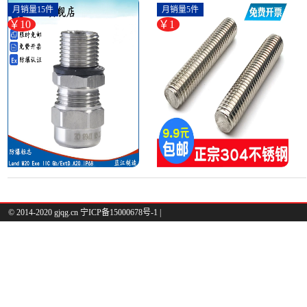
15mm长防爆格兰头I-螺纹钢
纹螺杆牙条-螺纹钢(浴当家旗舰
月销量15件
月销量5件
(land旗舰店仅售10元)
店仅售1.28元)
￥10
￥1
© 2014-2020 gjqg.cn 宁ICP备15000678号-1 |