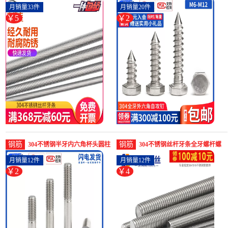
纹通丝螺杆吊顶螺丝-螺纹钢(宝
外六角自攻螺丝-螺纹钢(添瑞旗
月销量33件
月销量20件
德丰旗舰店仅售4.8元)
舰店仅售1.7元)
￥5
￥2
钢筋
钢筋
304不锈钢半牙内六角杯头圆柱
304不锈钢丝杆牙条全牙螺杆螺
头螺丝钉M4M5M6-螺纹钢(添瑞
纹棒M2M2.5M3-螺纹钢(琦城五
月销量12件
月销量12件
旗舰店仅售1.6元)
金专营店仅售3.6元)
￥2
￥4