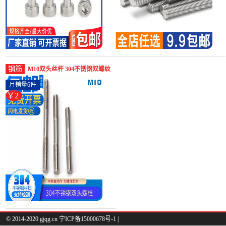
钢筋
M10双头丝杆 304不锈钢双螺纹
螺丝螺杆*x30-螺纹钢(linkup旗
月销量6件
舰店仅售2.25元)
￥2
© 2014-2020 gjqg.cn 宁ICP备15000678号-1 |