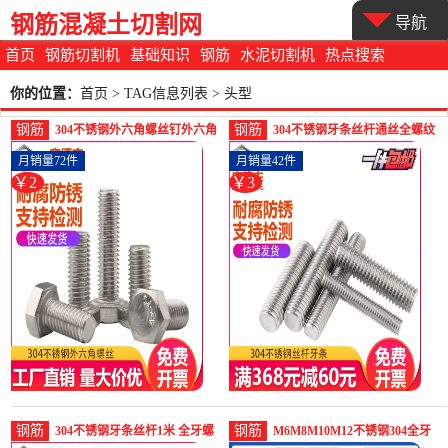
钢筋混凝土切割网
导航
首页
钢筋切割机
基础知识
钢筋
水泥切割机
热点搜索
你的位置：
首页
> TAG信息列表 > 头型
钢筋
钢筋
304不锈钢外六角螺丝钉外六角
304不锈钢牙条丝杆通丝全螺纹
全螺纹加长六角头螺栓-螺纹钢
螺杆短全牙螺柱螺栓M-螺纹钢
月销量72件
月销量42件
(宝德丰旗舰店仅售2.1元)
(宝德丰旗舰店仅售2.55元)
￥2
￥3
钢筋
钢筋
304不锈钢牙条丝杆1米 全牙螺
M6M8M10M12不锈钢304全牙