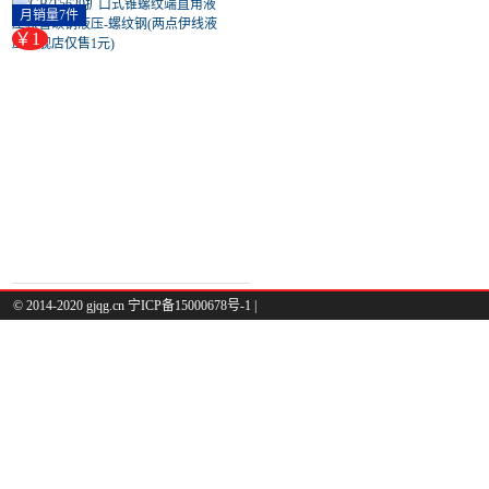
液压软管碳钢液压-螺纹钢(两点
月销量7件
伊线液压旗舰店仅售1元)
￥1
© 2014-2020 gjqg.cn 宁ICP备15000678号-1 |