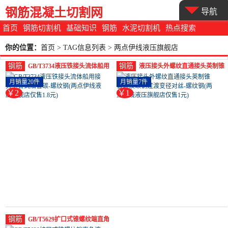
钢筋混凝土切割网
导航
首页
钢筋切割机
基础知识
钢筋
水泥切割机
热点搜索
你的位置：
首页
> TAG信息列表 > 两点伊线液压旗舰店
钢筋
钢筋
GB/T3734液压铁接头流体船用
液压接头外螺纹直通接头英制锥
接头卡套式油管碳-螺纹钢(两点
管螺纹碳钢过渡变径对丝-螺纹
月销量20件
月销量7件
伊线液压旗舰店仅售1.8元)
钢(两点伊线液压旗舰店仅售1
￥2
￥1
元)
钢筋
GB/T5629扩口式锥螺纹端直角