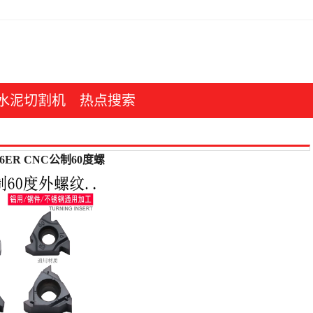
水泥切割机
热点搜索
16ER CNC公制60度螺
刀片钢件-螺纹钢(mzg工
仅售12.2元)