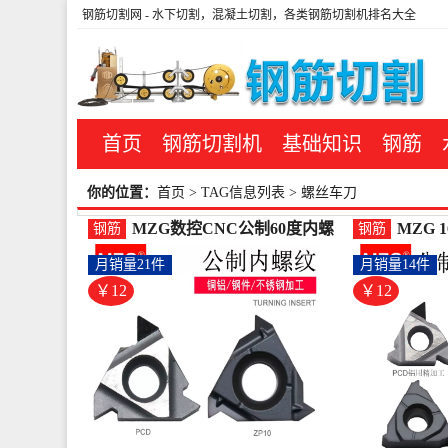
钢筋切割网
- 水下切割，混凝土切割，各类钢筋切割机排名大全
首页
钢筋切割机
基础知识
钢筋
你的位置：
首页
> TAG信息列表 > 螺丝车刀
MZG数控CNC公制60度内螺
MZG 
钢筋
钢筋
纹车刀片铜铝钢件不锈-螺纹钢
纹外牙
月销量21件
月销量14件
(mzg工具旗舰店仅售12.3元)
具旗舰店
￥12
￥12