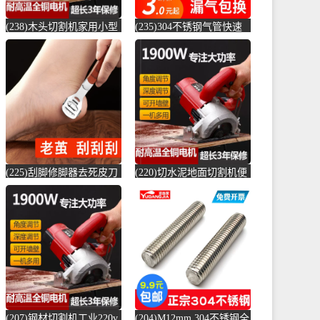
(238)木头切割机家用小型
(235)304不锈钢气管快速
切水泥地面金属钢材机两
接头快插气动快接螺纹高
用新款切槽-水泥切割机
压气嘴直-螺纹钢(卓成五
(simtone旗舰店仅售122.65
金专营店仅售3元)
元)
(225)刮脚修脚器去死皮刀
(220)切水泥地面切割机便
老茧磨脚神器脚皮工具脚
捷式木材台锯45度角小型
底脚后跟刨-钢筋切割工具
便携式电-水泥切割机
(齐开雅致专卖店仅售13.8
(simtone旗舰店仅售123.75
元)
元)
(207)钢材切割机工业220v
(204)M12mm 304不锈钢全