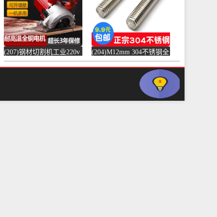
(207)钢材切割机工业220v
(204)M12mm 304不锈钢全
水泥混凝土金属混泥土水
螺纹螺杆牙条通丝螺柱全
切机固-水泥切割机
丝-螺纹钢(浴当家旗舰店
(simtone旗舰店仅售123.75
仅售1.5元)
元)