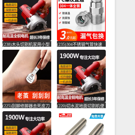
店仅售6.6元)
(贞美旗舰店仅售390元)
(238)木头切割机家用小型
(235)304不锈钢气管快速
切水泥地面金属钢材机两
接头快插气动快接螺纹高
用新款切槽-水泥切割机
压气嘴直-螺纹钢(卓成五
(simtone旗舰店仅售122.65
金专营店仅售3元)
元)
(225)刮脚修脚器去死皮刀
(220)切水泥地面切割机便
老茧磨脚神器脚皮工具脚
捷式木材台锯45度角小型
底脚后跟刨-钢筋切割工具
便携式电-水泥切割机
(齐开雅致专卖店仅售13.8
(simtone旗舰店仅售123.75
元)
元)