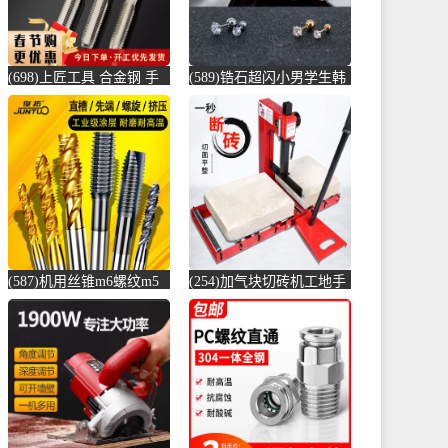
(698)上匠工具 合金钢 手
(589)锆石超闪小男学生韩
用丝锥攻螺纹工具攻丝丝
版耳骨钉钛钢养耳棒防过
攻套丝m-螺纹钢(上匠工具
敏圆珠女儿-圆棒钢(正中
旗舰店仅售5.8元)
间旗舰店仅售5.6元)
(587)机用丝锥m6螺纹m5
(254)加气块切砖机工地手
攻丝m3钻头m8丝攻m10不
动轻质砖压砖机带钢尺水
锈-螺纹钢(俊拓五金旗舰
泥砖泡沫砖-水泥切割机
店仅售6.6元)
(贞美旗舰店仅售390元)