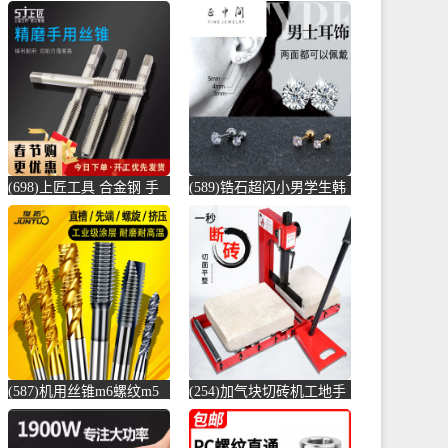
(698)上匠工具 合金钢 手
(589)锆石超闪小男学生韩
用丝锥攻螺纹工具攻丝丝
版耳骨钉钛钢养耳棒防过
攻套丝m-螺纹钢(上匠工具
敏圆珠女儿-圆棒钢(正中
旗舰店仅售5.8元)
间旗舰店仅售5.6元)
(587)机用丝锥m6螺纹m5
(254)加气块切砖机工地手
攻丝m3钻头m8丝攻m10不
动轻质砖压砖机带钢尺水
锈-螺纹钢(俊拓五金旗舰
泥砖泡沫砖-水泥切割机