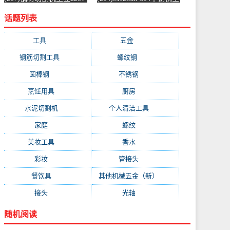
水泥混凝土金属混泥土水
螺纹螺杆牙条通丝螺柱全
话题列表
切机固-水泥切割机
丝-螺纹钢(浴当家旗舰店
(simtone旗舰店仅售123.75
仅售1.5元)
元)
工具
(247)
五金
(228)
钢筋切割工具
(177)
螺纹钢
(162)
圆棒钢
(116)
不锈钢
(89)
烹饪用具
(49)
厨房
(49)
水泥切割机
(45)
个人清洁工具
(43)
家庭
(43)
螺纹
(41)
美妆工具
(32)
香水
(32)
彩妆
(32)
管接头
(25)
餐饮具
(25)
其他机械五金（新）
(25)
接头
(24)
光轴
(23)
随机阅读