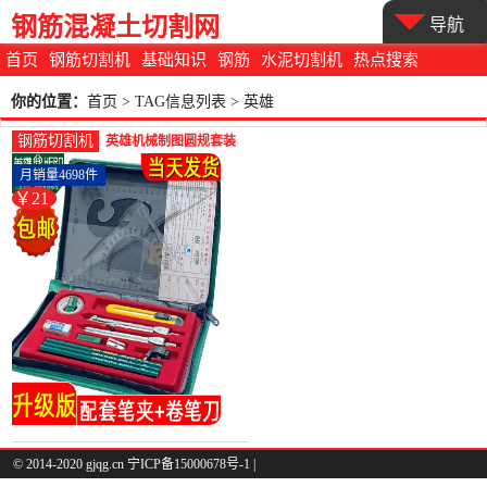
钢筋混凝土切割网
导航
首页
钢筋切割机
基础知识
钢筋
水泥切割机
热点搜索
你的位置：
首页
> TAG信息列表 > 英雄
钢筋切割机
英雄机械制图圆规套装
组合绘图仪制图工具建
月销量4698件
筑机械制图-钢筋切割工
￥21
具(轩玺办公专营店仅售
20.8元)
© 2014-2020 gjqg.cn 宁ICP备15000678号-1 |