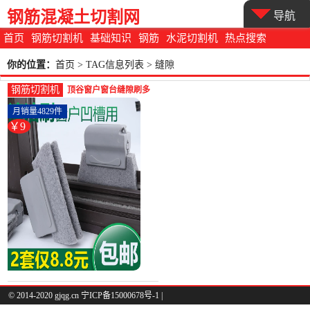
钢筋混凝土切割网
导航
首页
钢筋切割机
基础知识
钢筋
水泥切割机
热点搜索
你的位置：
首页
> TAG信息列表 > 缝隙
钢筋切割机
顶谷窗户窗台缝隙刷多
功能清洁神器角落死角
月销量4829件
凹槽门窗窗-钢筋切割工
￥9
具(顶谷家居专营店仅售
8.8元)
© 2014-2020 gjqg.cn 宁ICP备15000678号-1 |