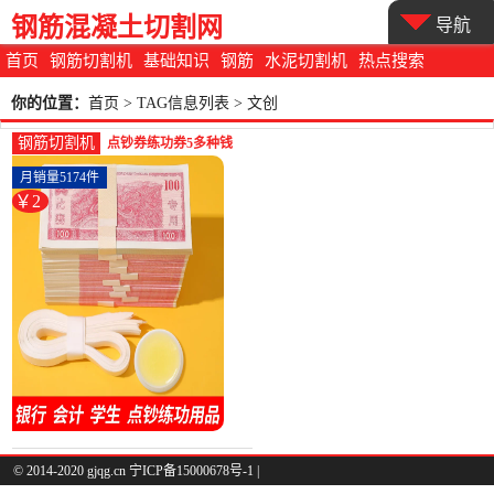
钢筋混凝土切割网
导航
首页
钢筋切割机
基础知识
钢筋
水泥切割机
热点搜索
你的位置：
首页
> TAG信息列表 > 文创
钢筋切割机
点钞券练功券5多种钱
100元圆影视道具仿真全
月销量5174件
套工具-钢筋切割工具
￥2
(领祥办公旗舰店仅售
1.5元)
© 2014-2020 gjqg.cn 宁ICP备15000678号-1 |