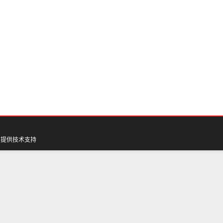
网
提供技术支持