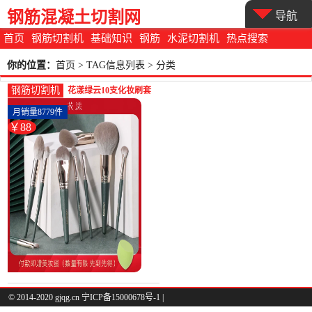
钢筋混凝土切割网
导航
首页
钢筋切割机
基础知识
钢筋
水泥切割机
热点搜索
你的位置：
首页
> TAG信息列表 > 分类
钢筋切割机
花漾绿云10支化妆刷套
装散粉刷粉底刷眼影刷
月销量8779件
沧州刷子-钢筋切割工具
￥88
(花漾化妆品旗舰店仅售
88元)
© 2014-2020 gjqg.cn 宁ICP备15000678号-1 |