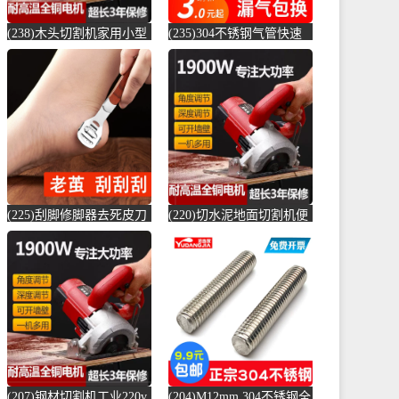
(238)木头切割机家用小型
(235)304不锈钢气管快速
切水泥地面金属钢材机两
接头快插气动快接螺纹高
用新款切槽-水泥切割机
压气嘴直-螺纹钢(卓成五
(simtone旗舰店仅售122.65
金专营店仅售3元)
元)
(225)刮脚修脚器去死皮刀
(220)切水泥地面切割机便
老茧磨脚神器脚皮工具脚
捷式木材台锯45度角小型
底脚后跟刨-钢筋切割工具
便携式电-水泥切割机
(齐开雅致专卖店仅售13.8
(simtone旗舰店仅售123.75
元)
元)
(207)钢材切割机工业220v
(204)M12mm 304不锈钢全