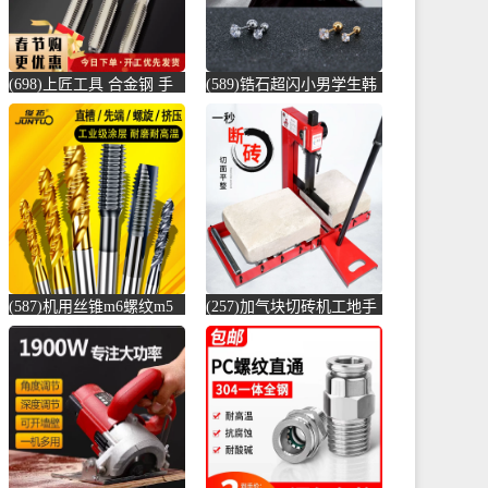
(698)上匠工具 合金钢 手
(589)锆石超闪小男学生韩
用丝锥攻螺纹工具攻丝丝
版耳骨钉钛钢养耳棒防过
攻套丝m-螺纹钢(上匠工具
敏圆珠女儿-圆棒钢(正中
旗舰店仅售5.8元)
间旗舰店仅售5.6元)
(587)机用丝锥m6螺纹m5
(257)加气块切砖机工地手
攻丝m3钻头m8丝攻m10不
动轻质砖压砖机带钢尺水
锈-螺纹钢(俊拓五金旗舰
泥砖泡沫砖-水泥切割机
店仅售6.6元)
(贞美旗舰店仅售390元)