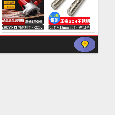
(207)钢材切割机工业220v
(204)M12mm 304不锈钢全
水泥混凝土金属混泥土水
螺纹螺杆牙条通丝螺柱全
切机固-水泥切割机
丝-螺纹钢(浴当家旗舰店
(simtone旗舰店仅售123.75
仅售1.5元)
元)