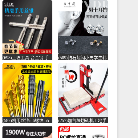
(698)上匠工具 合金钢 手
(589)锆石超闪小男学生韩
用丝锥攻螺纹工具攻丝丝
版耳骨钉钛钢养耳棒防过
攻套丝m-螺纹钢(上匠工具
敏圆珠女儿-圆棒钢(正中
旗舰店仅售5.8元)
间旗舰店仅售5.6元)
(587)机用丝锥m6螺纹m5
(257)加气块切砖机工地手
攻丝m3钻头m8丝攻m10不
动轻质砖压砖机带钢尺水
锈-螺纹钢(俊拓五金旗舰
泥砖泡沫砖-水泥切割机