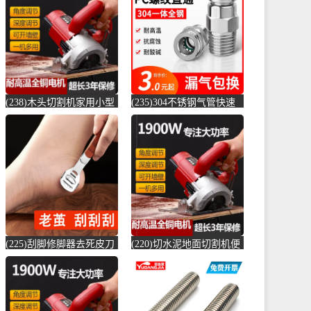
店仅售6.6元)
(贞美旗舰店仅售390元)
(238)木头切割机家用小型
(235)304不锈钢气管快速
切水泥地面金属钢材机两
接头快插气动快接螺纹高
用新款切槽-水泥切割机
压气嘴直-螺纹钢(卓成五
(simtone旗舰店仅售122.65
金专营店仅售3元)
元)
(225)刮脚修脚器去死皮刀
(220)切水泥地面切割机便
老茧磨脚神器脚皮工具脚
捷式木材台锯45度角小型
底脚后跟刨-钢筋切割工具
便携式电-水泥切割机
(齐开雅致专卖店仅售13.8
(simtone旗舰店仅售123.75
元)
元)