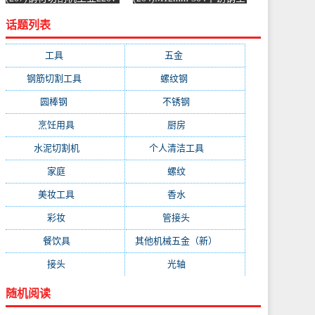
水泥混凝土金属混泥土水
螺纹螺杆牙条通丝螺柱全
话题列表
切机固-水泥切割机
丝-螺纹钢(浴当家旗舰店
(simtone旗舰店仅售123.75
仅售1.5元)
元)
工具
(247)
五金
(228)
钢筋切割工具
(177)
螺纹钢
(162)
圆棒钢
(116)
不锈钢
(89)
烹饪用具
(49)
厨房
(49)
水泥切割机
(45)
个人清洁工具
(43)
家庭
(43)
螺纹
(41)
美妆工具
(32)
香水
(32)
彩妆
(32)
管接头
(25)
餐饮具
(25)
其他机械五金（新）
(25)
接头
(24)
光轴
(23)
随机阅读