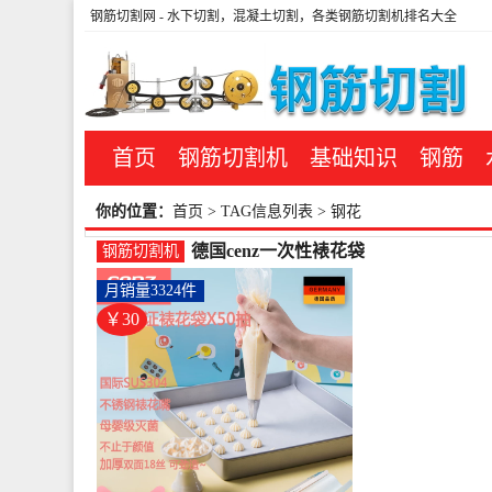
钢筋切割网
- 水下切割，混凝土切割，各类钢筋切割机排名大全
首页
钢筋切割机
基础知识
钢筋
你的位置：
首页
> TAG信息列表 > 钢花
德国cenz一次性裱花袋
钢筋切割机
婴儿辅食宝宝烘焙工具
月销量3324件
家用做-钢筋切割工具
(cenz旗舰店仅售29.6元)
￥30