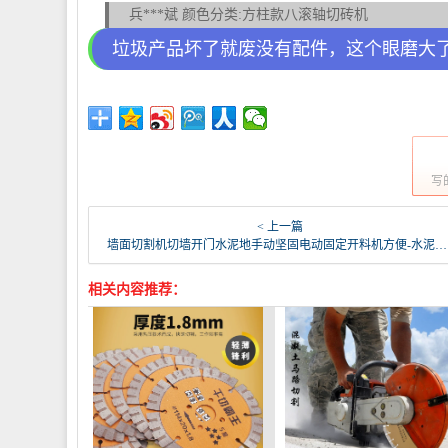
兵***斌 颜色分类:方柱款八滚轴切砖机
垃圾产品坏了就废没有配件，这个眼磨大
写
< 上一篇
墙面切割机切墙开门水泥地手动坚固电动固定开料机方便-水泥切割机(simtone旗舰店仅售123.75元)
相关内容推荐：