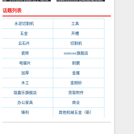
质砖压砖机带钢尺水泥砖
面汽油水泥沥青地面切缝
话题列表
泡沫砖-水泥切割机(贞美
机柴油-水泥切割机(明途
旗舰店仅售390元)
机械誊昱专卖店仅售2000
元)
水泥切割机
(31)
工具
(26)
五金
(26)
开槽
(12)
云石片
(10)
切割机
(7)
瓷砖
(6)
simtone旗舰店
(5)
电锯片
(4)
耐磨
(4)
加厚
(4)
金属
(4)
木工
(4)
金刚砂
(3)
珑嘉乐旗舰店
(3)
货架附件
(3)
办公家具
(3)
商业
(3)
锋利
(3)
其他机械五金（新）
(3)