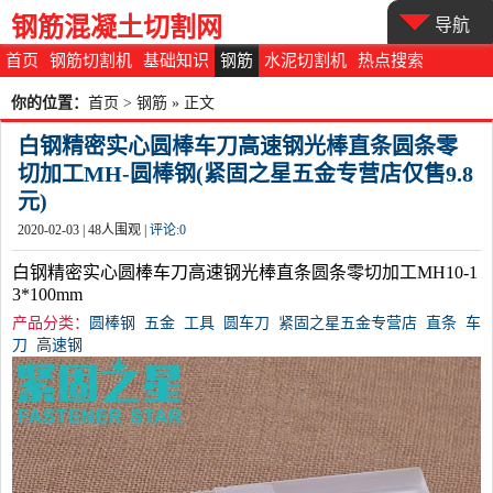
钢筋混凝土切割网
导航
首页
钢筋切割机
基础知识
钢筋
水泥切割机
热点搜索
你的位置：
首页
>
钢筋
» 正文
白钢精密实心圆棒车刀高速钢光棒直条圆条零
切加工MH-圆棒钢(紧固之星五金专营店仅售9.8
元)
2020-02-03 |
48
人围观 |
评论:
0
白钢精密实心圆棒车刀高速钢光棒直条圆条零切加工MH10-1
3*100mm
产品分类：
圆棒钢
五金
工具
圆车刀
紧固之星五金专营店
直条
车
刀
高速钢