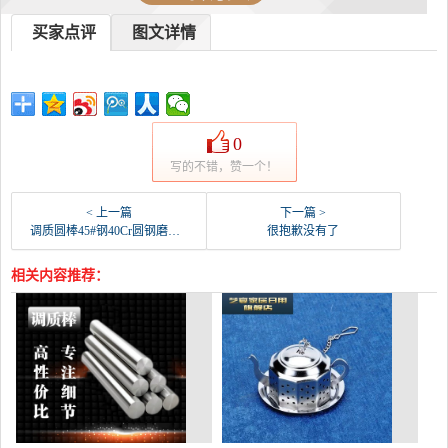
买家点评
图文详情
0
写的不错，赞一个！
< 上一篇
下一篇 >
调质圆棒45#钢40Cr圆钢磨光棒冷拉光圆镀铬棒光-圆棒钢(鑫万亿五金专营店仅售4.79元)
很抱歉没有了
相关内容推荐：