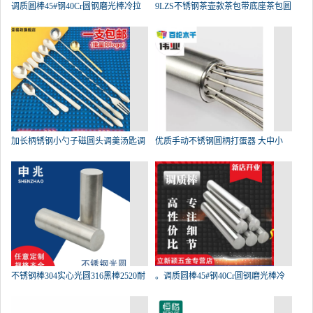
调质圆棒45#钢40Cr圆钢磨光棒冷拉
9LZS不锈钢茶壶款茶包带底座茶包圆
加长柄锈钢小勺子磁圆头调羹汤匙调
优质手动不锈钢圆柄打蛋器 大中小
不锈钢棒304实心光圆316黑棒2520耐
。调质圆棒45#钢40Cr圆钢磨光棒冷