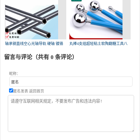
轴承钢直线空心光轴导轨 硬轴 镀铬
丸棒4支组超轻粘土软陶翻糖工具八
留言与评论（共有
0
条评论）
昵称：
匿名发表
返回首页