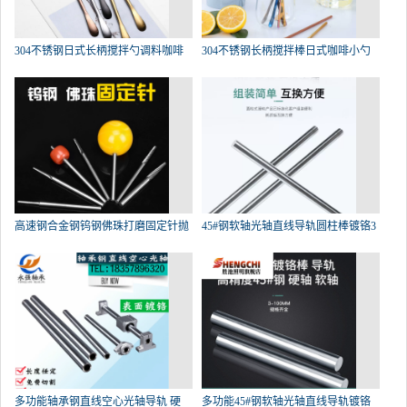
304不锈钢日式长柄搅拌勺调料咖啡
304不锈钢长柄搅拌棒日式咖啡小勺
高速钢合金钢钨钢佛珠打磨固定针抛
45#钢软轴光轴直线导轨圆柱棒镀铬3
多功能轴承钢直线空心光轴导轨 硬
多功能45#钢软轴光轴直线导轨镀铬