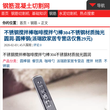
钢筋混凝土切割网
导航
首页
钢筋切割机
基础知识
钢筋
水泥切割机
热点搜索
你的位置：
首页
>
钢筋
» 正文
不锈钢搅拌棒咖啡搅拌勺棒304不锈钢材质抛光
圆润-圆棒钢(派瑞欧家居专营店仅售29元)
2020-02-03 |
45
人围观 |
评论:
0
不锈钢搅拌棒咖啡搅拌勺棒304不锈钢材质抛光圆润
产品分类：
圆棒钢
餐饮具
咖啡勺
派瑞欧家居专营店
搅拌
材质
不
锈钢