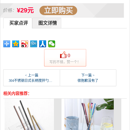
立即购买
¥29元
价格：
买家点评
图文详情
0
写的不错，赞一个！
< 上一篇
下一篇 >
304不锈钢日式长柄搅拌勺调料咖啡勺子创意加长圆柄-圆棒钢(东霆旗舰店仅售9.83元)
很抱歉没有了
相关内容推荐：