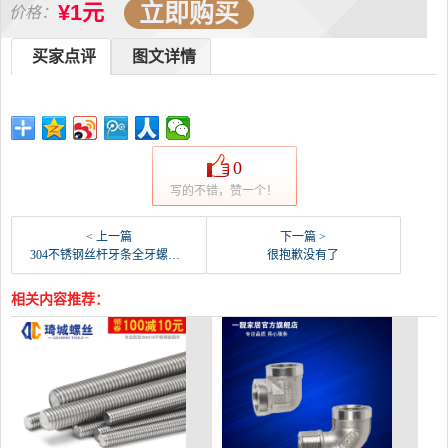
立即购买
¥1元
价格：
买家点评
图文详情
0
写的不错，赞一个！
< 上一篇
下一篇 >
304不锈钢丝杆牙条全牙螺杆螺纹棒M2M2.5M3-螺纹钢(琦城五金专营店仅售3.6元)
很抱歉没有了
相关内容推荐：