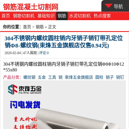
钢筋混凝土切割网
导航
首页
钢筋切割机
基础知识
钢筋
水泥切割机
热点搜索
你的位置：
首页
>
钢筋
» 正文
304不锈钢内螺纹圆柱销内牙销子销钉带孔定位
销Φ8-螺纹钢(束烽五金旗舰店仅售0.94元)
2020-02-04 |
47
人围观 |
评论:
0
304不锈钢内螺纹圆柱销内牙销子销钉带孔定位销Φ8Φ10Φ12
*55x80
产品分类：
螺纹钢
五金
工具
销
束烽五金旗舰店
圆柱
销子
销钉