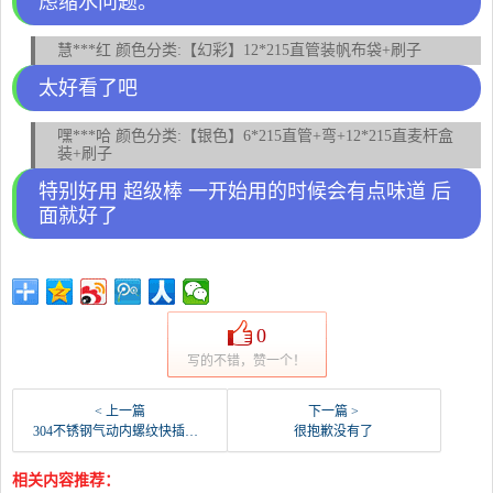
虑缩水问题。
慧***红 颜色分类:【幻彩】12*215直管装帆布袋+刷子
太好看了吧
嘿***哈 颜色分类:【银色】6*215直管+弯+12*215直麦杆盒
装+刷子
特别好用 超级棒 一开始用的时候会有点味道 后
面就好了
0
写的不错，赞一个！
< 上一篇
下一篇 >
304不锈钢气动内螺纹快插直通接头PCF8-02/-螺纹钢(卓成五金专营店仅售5.8元)
很抱歉没有了
相关内容推荐：