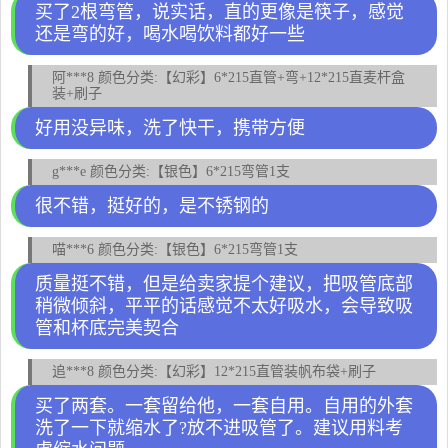
买了2根弯管，说实话，直的更像是筷子，感觉
还是弯的好，喝水喝饮料都好一些
阿***8 颜色分类:【幻彩】6*215直管+弯+12*215直麦杆盒
装+刷子
好用没异味，洗了快干，携带方便
g***e 颜色分类:【银色】6*215弯管1支
很不错，挺好的，是不锈钢的
喵***6 颜色分类:【银色】6*215弯管1支
质量挺不错，但是给卖家提个建议，把吸管底部
稍微倾斜，平平的话感觉不太好吸水，会导致吸
管和杯底完美契合
追***8 颜色分类:【幻彩】12*215直管装帆布袋+刷子
买了两套。一套留给他，一套自用。自用的外套
洗了一下就缩水了?放不进吸管了。建议用料考