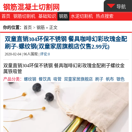
钢筋混凝土切割网
导航
首页
钢筋切割机
基础知识
钢筋
水泥切割机
热点搜索
你的位置：
首页
>
钢筋
» 正文
双童直销304环保不锈钢 餐具咖啡幻彩玫瑰金配
刷子-螺纹钢(双童家居旗舰店仅售2.99元)
2020-02-04 |
96
人围观 |
评论:
0
双童直销304环保不锈钢 餐具咖啡幻彩玫瑰金配刷子螺纹金
属铁吸管
产品分类：
螺纹钢
餐饮具
吸管
双童家居旗舰店
刷子
帆布
银色