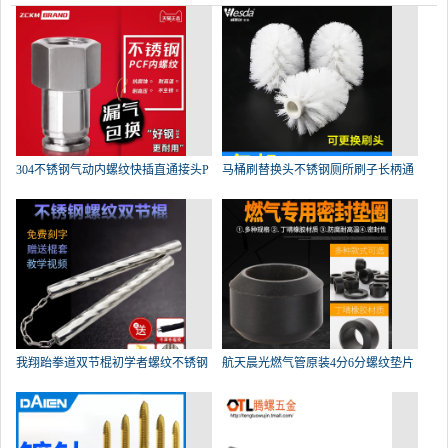
304不锈钢气动内螺纹快插直通接头P
马桶刷替换头不锈钢厕所刷子长柄通
我翔跆拳道双节棍初学者螺纹不锈钢
航天晨光燃气管原装4分6分螺纹垫片