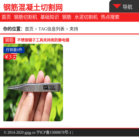
钢筋混凝土切割网
导航
首页
钢筋切割机
基础知识
钢筋
水泥切割机
热点搜索
你的位置：
首页
> TAG信息列表 > 夹持
钢筋
不锈钢镊子工具夹持类防静电镊
子塑料棒塑料尖头圆头各-圆棒
月销量0件
钢(建翔家居专营店仅售2.76元)
￥3
© 2014-2020 gjqg.cn 宁ICP备15000678号-1 |