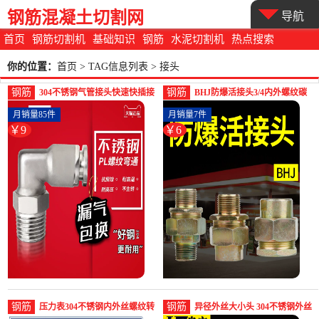
钢筋混凝土切割网
导航
首页
钢筋切割机
基础知识
钢筋
水泥切割机
热点搜索
你的位置：
首页
> TAG信息列表 > 接头
钢筋
钢筋
304不锈钢气管接头快速快插接
BHJ防爆活接头3/4内外螺纹碳
头PL8-02/4--螺纹钢(卓成五金专
钢对丝接头防爆扰性-螺纹钢(秦
月销量85件
月销量7件
营店仅售9.2元)
阳家居专营店仅售6元)
￥9
￥6
钢筋
钢筋
压力表304不锈钢内外丝螺纹转
异径外丝大小头 304不锈钢外丝