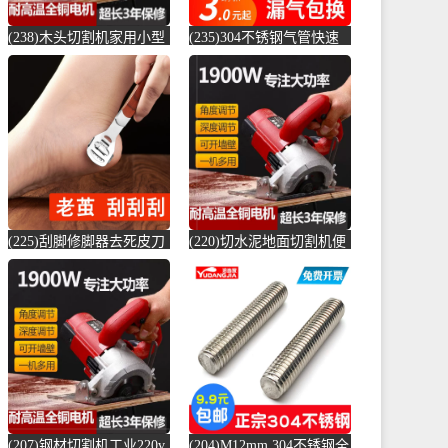
(238)木头切割机家用小型
(235)304不锈钢气管快速
切水泥地面金属钢材机两
接头快插气动快接螺纹高
用新款切槽-水泥切割机
压气嘴直-螺纹钢(卓成五
(simtone旗舰店仅售122.65
金专营店仅售3元)
元)
(225)刮脚修脚器去死皮刀
(220)切水泥地面切割机便
老茧磨脚神器脚皮工具脚
捷式木材台锯45度角小型
底脚后跟刨-钢筋切割工具
便携式电-水泥切割机
(齐开雅致专卖店仅售13.8
(simtone旗舰店仅售123.75
元)
元)
(207)钢材切割机工业220v
(204)M12mm 304不锈钢全