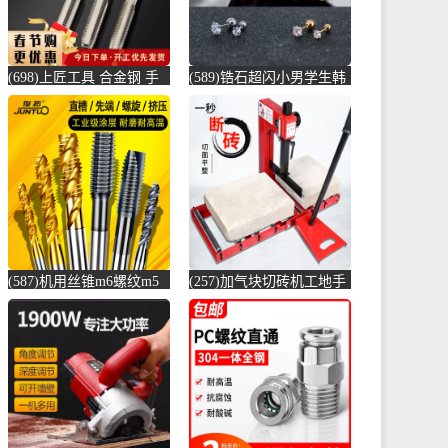
(698)上匠工具 合金钢 手
(589)锆石超闪小男学生韩
用丝锥攻螺纹工具攻丝丝
版耳骨钉钛钢养耳棒防过
攻套丝m-螺纹钢(上匠工具
敏圆珠女儿-圆棒钢(正中
旗舰店仅售5.8元)
间旗舰店仅售5.6元)
(587)机用丝锥m6螺纹m5
(257)加气块切砖机工地手
攻丝m3钻头m8丝攻m10不
动轻质砖压砖机带钢尺水
锈-螺纹钢(俊拓五金旗舰
泥砖泡沫砖-水泥切割机
店仅售6.6元)
(贞美旗舰店仅售390元)