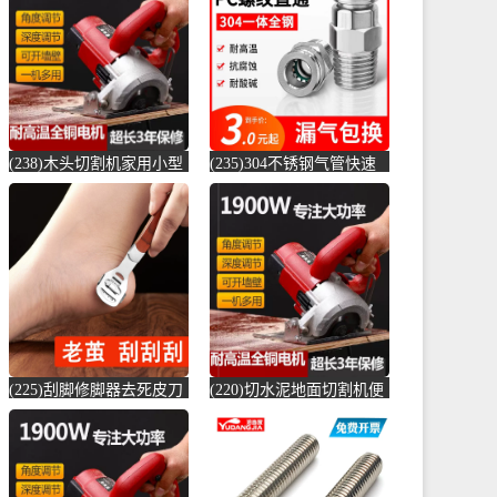
店仅售6.6元)
(贞美旗舰店仅售390元)
(238)木头切割机家用小型
(235)304不锈钢气管快速
切水泥地面金属钢材机两
接头快插气动快接螺纹高
用新款切槽-水泥切割机
压气嘴直-螺纹钢(卓成五
(simtone旗舰店仅售122.65
金专营店仅售3元)
元)
(225)刮脚修脚器去死皮刀
(220)切水泥地面切割机便
老茧磨脚神器脚皮工具脚
捷式木材台锯45度角小型
底脚后跟刨-钢筋切割工具
便携式电-水泥切割机
(齐开雅致专卖店仅售13.8
(simtone旗舰店仅售123.75
元)
元)