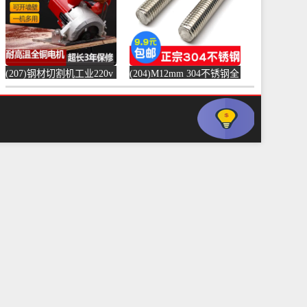
(207)钢材切割机工业220v
(204)M12mm 304不锈钢全
水泥混凝土金属混泥土水
螺纹螺杆牙条通丝螺柱全
切机固-水泥切割机
丝-螺纹钢(浴当家旗舰店
(simtone旗舰店仅售123.75
仅售1.5元)
元)