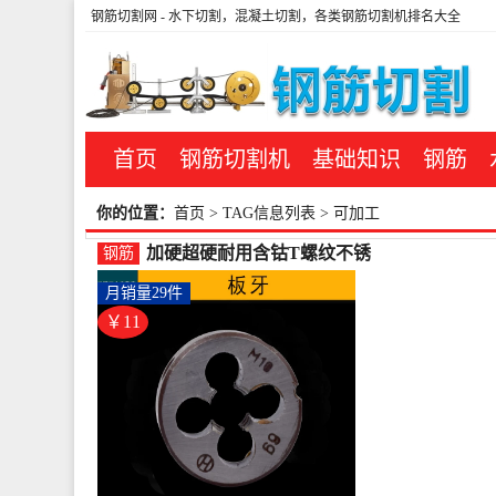
钢筋切割网
- 水下切割，混凝土切割，各类钢筋切割机排名大全
首页
钢筋切割机
基础知识
钢筋
你的位置：
首页
> TAG信息列表 > 可加工
加硬超硬耐用含钴T螺纹不锈
钢筋
钢板牙M2 2.5 3 -螺纹钢(地猫
月销量29件
五金专营店仅售11.2元)
￥11