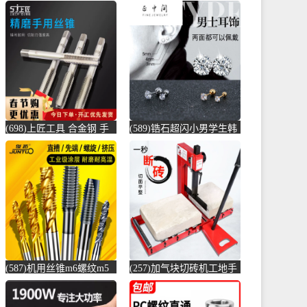
(698)上匠工具 合金钢 手
(589)锆石超闪小男学生韩
用丝锥攻螺纹工具攻丝丝
版耳骨钉钛钢养耳棒防过
攻套丝m-螺纹钢(上匠工具
敏圆珠女儿-圆棒钢(正中
旗舰店仅售5.8元)
间旗舰店仅售5.6元)
(587)机用丝锥m6螺纹m5
(257)加气块切砖机工地手
攻丝m3钻头m8丝攻m10不
动轻质砖压砖机带钢尺水
锈-螺纹钢(俊拓五金旗舰
泥砖泡沫砖-水泥切割机