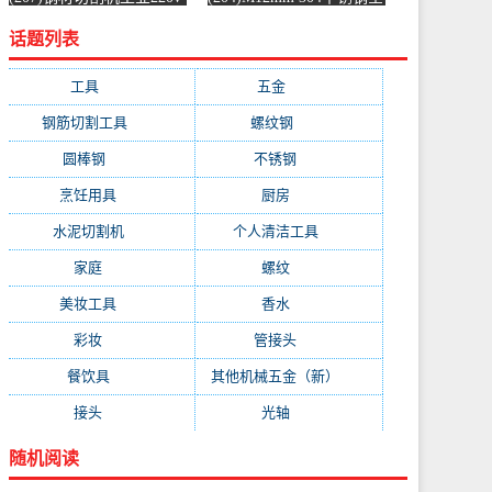
水泥混凝土金属混泥土水
螺纹螺杆牙条通丝螺柱全
话题列表
切机固-水泥切割机
丝-螺纹钢(浴当家旗舰店
(simtone旗舰店仅售123.75
仅售1.5元)
元)
工具
(247)
五金
(228)
钢筋切割工具
(177)
螺纹钢
(162)
圆棒钢
(116)
不锈钢
(89)
烹饪用具
(49)
厨房
(49)
水泥切割机
(45)
个人清洁工具
(43)
家庭
(43)
螺纹
(41)
美妆工具
(32)
香水
(32)
彩妆
(32)
管接头
(25)
餐饮具
(25)
其他机械五金（新）
(25)
接头
(24)
光轴
(23)
随机阅读