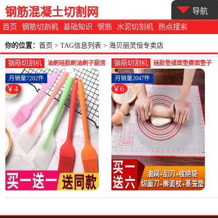
钢筋混凝土切割网
导航
首页
钢筋切割机
基础知识
钢筋
水泥切割机
热点搜索
你的位置：
首页
> TAG信息列表 > 海贝丽灵恒专卖店
钢筋切割机
钢筋切割机
油刷硅胶刷油刷子厨房
硅胶垫揉面垫擀面垫子
烙饼烧烤工具家用耐高
家用和面板塑料食品级
月销量7202件
月销量2047件
温小刷子烘-钢筋切割工
不粘案板烘-钢筋切割工
￥4
￥6
具(海贝丽灵恒专卖店仅
具(海贝丽灵恒专卖店仅
售3.8元)
售5.8元)