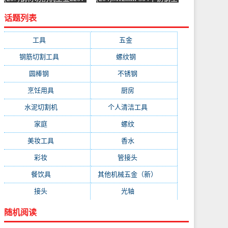
水泥混凝土金属混泥土水
螺纹螺杆牙条通丝螺柱全
话题列表
切机固-水泥切割机
丝-螺纹钢(浴当家旗舰店
(simtone旗舰店仅售123.75
仅售1.5元)
元)
工具
(247)
五金
(228)
钢筋切割工具
(177)
螺纹钢
(162)
圆棒钢
(116)
不锈钢
(89)
烹饪用具
(49)
厨房
(49)
水泥切割机
(45)
个人清洁工具
(43)
家庭
(43)
螺纹
(41)
美妆工具
(32)
香水
(32)
彩妆
(32)
管接头
(25)
餐饮具
(25)
其他机械五金（新）
(25)
接头
(24)
光轴
(23)
随机阅读