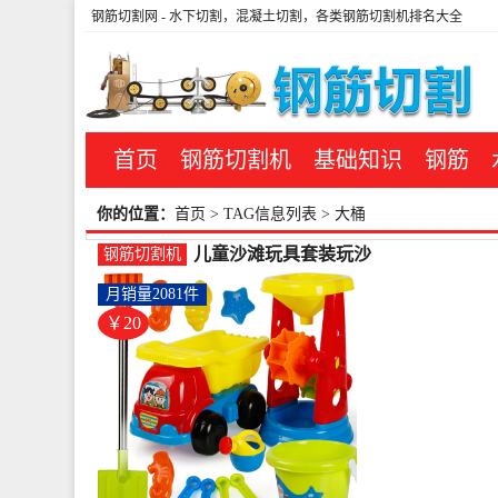
钢筋切割网
- 水下切割，混凝土切割，各类钢筋切割机排名大全
首页
钢筋切割机
基础知识
钢筋
你的位置：
首页
> TAG信息列表 > 大桶
儿童沙滩玩具套装玩沙
钢筋切割机
挖沙工具沙漏铲子男女
月销量2081件
宝宝决明子-钢筋切割工
具(蓓茹儿玩具专营店仅
￥20
售19.9元)