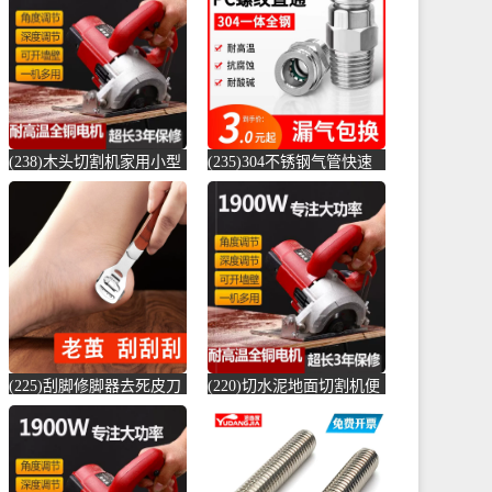
店仅售6.6元)
(贞美旗舰店仅售390元)
(238)木头切割机家用小型
(235)304不锈钢气管快速
切水泥地面金属钢材机两
接头快插气动快接螺纹高
用新款切槽-水泥切割机
压气嘴直-螺纹钢(卓成五
(simtone旗舰店仅售122.65
金专营店仅售3元)
元)
(225)刮脚修脚器去死皮刀
(220)切水泥地面切割机便
老茧磨脚神器脚皮工具脚
捷式木材台锯45度角小型
底脚后跟刨-钢筋切割工具
便携式电-水泥切割机
(齐开雅致专卖店仅售13.8
(simtone旗舰店仅售123.75
元)
元)