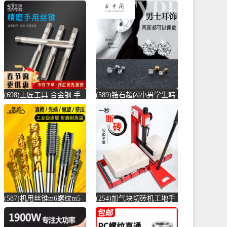
(698)上匠工具 合金钢 手
(589)锆石超闪小男学生韩
用丝锥攻螺纹工具攻丝丝
版耳骨钉钛钢养耳棒防过
攻套丝m-螺纹钢(上匠工具
敏圆珠女儿-圆棒钢(正中
旗舰店仅售5.8元)
间旗舰店仅售5.6元)
(587)机用丝锥m6螺纹m5
(254)加气块切砖机工地手
攻丝m3钻头m8丝攻m10不
动轻质砖压砖机带钢尺水
锈-螺纹钢(俊拓五金旗舰
泥砖泡沫砖-水泥切割机