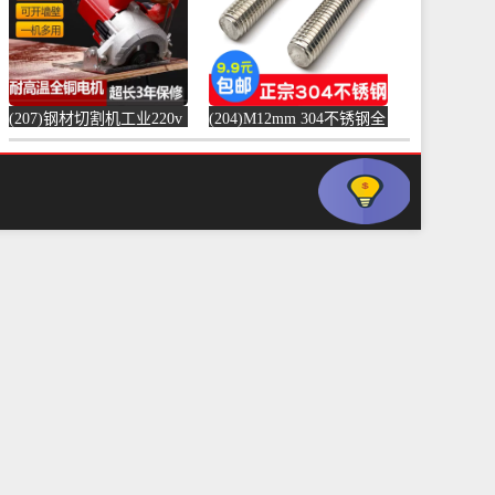
(207)钢材切割机工业220v
(204)M12mm 304不锈钢全
水泥混凝土金属混泥土水
螺纹螺杆牙条通丝螺柱全
切机固-水泥切割机
丝-螺纹钢(浴当家旗舰店
(simtone旗舰店仅售123.75
仅售1.5元)
元)