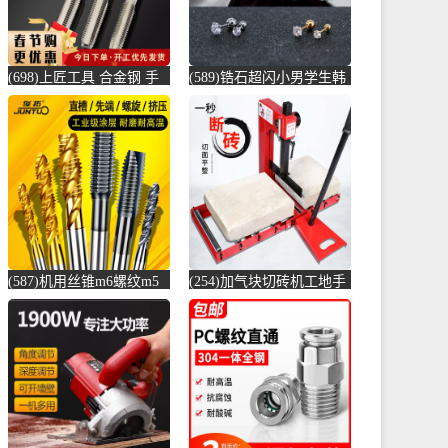
(698)上匠工具 合金钢 手
(589)锆石超闪小男学生韩
用丝锥攻螺纹工具攻丝丝
版耳骨钉钛钢养耳棒防过
攻套丝m-螺纹钢(上匠工具
敏圆珠女儿-圆棒钢(正中
旗舰店仅售5.8元)
间旗舰店仅售5.6元)
(587)机用丝锥m6螺纹m5
(254)加气块切砖机工地手
攻丝m3钻头m8丝攻m10不
动轻质砖压砖机带钢尺水
锈-螺纹钢(俊拓五金旗舰
泥砖泡沫砖-水泥切割机
店仅售6.6元)
(贞美旗舰店仅售390元)