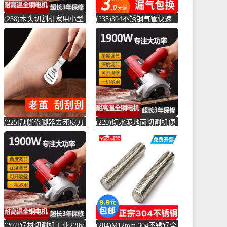
(238)木头切割机家用小型
(235)304不锈钢气管快速
切水泥地面金属钢材机两
接头快插气动快接螺纹高
用新款切槽-水泥切割机
压气嘴直-螺纹钢(卓成五
(simtone旗舰店仅售122.65
金专营店仅售3元)
元)
(225)刮脚修脚器去死皮刀
(220)切水泥地面切割机便
老茧磨脚神器脚皮工具脚
捷式木材台锯45度角小型
底脚后跟刨-钢筋切割工具
便携式电-水泥切割机
(齐开雅致专卖店仅售13.8
(simtone旗舰店仅售123.75
元)
元)
(207)钢材切割机工业220v
(204)M12mm 304不锈钢全