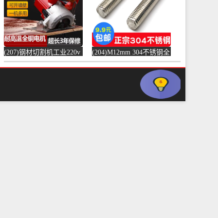
(207)钢材切割机工业220v
(204)M12mm 304不锈钢全
水泥混凝土金属混泥土水
螺纹螺杆牙条通丝螺柱全
切机固-水泥切割机
丝-螺纹钢(浴当家旗舰店
(simtone旗舰店仅售123.75
仅售1.5元)
元)