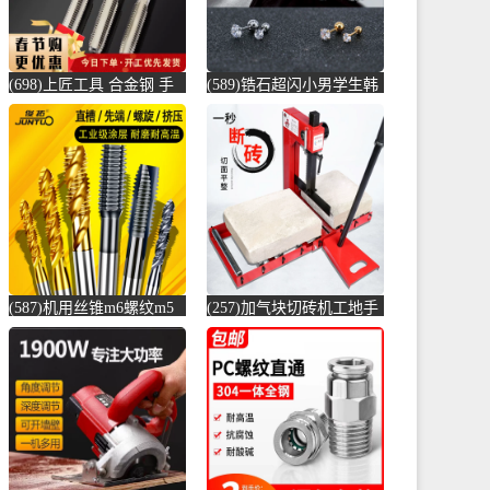
(698)上匠工具 合金钢 手
(589)锆石超闪小男学生韩
用丝锥攻螺纹工具攻丝丝
版耳骨钉钛钢养耳棒防过
攻套丝m-螺纹钢(上匠工具
敏圆珠女儿-圆棒钢(正中
旗舰店仅售5.8元)
间旗舰店仅售5.6元)
(587)机用丝锥m6螺纹m5
(257)加气块切砖机工地手
攻丝m3钻头m8丝攻m10不
动轻质砖压砖机带钢尺水
锈-螺纹钢(俊拓五金旗舰
泥砖泡沫砖-水泥切割机
店仅售6.6元)
(贞美旗舰店仅售390元)