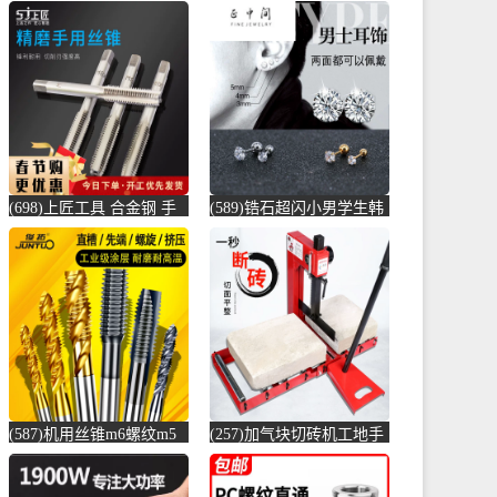
(698)上匠工具 合金钢 手
(589)锆石超闪小男学生韩
用丝锥攻螺纹工具攻丝丝
版耳骨钉钛钢养耳棒防过
攻套丝m-螺纹钢(上匠工具
敏圆珠女儿-圆棒钢(正中
旗舰店仅售5.8元)
间旗舰店仅售5.6元)
(587)机用丝锥m6螺纹m5
(257)加气块切砖机工地手
攻丝m3钻头m8丝攻m10不
动轻质砖压砖机带钢尺水
锈-螺纹钢(俊拓五金旗舰
泥砖泡沫砖-水泥切割机