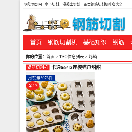
钢筋切割网
- 水下切割，混凝土切割，各类钢筋切割机排名大全
首页
钢筋切割机
基础知识
钢筋
你的位置：
首页
> TAG信息列表 > 烤箱
卡通6/9/12连模猫爪甜甜
钢筋切割机
圈马芬小蛋糕杯DIY烤-
月销量3076件
钢筋切割工具(德立旗舰
店仅售12.8元)
￥13