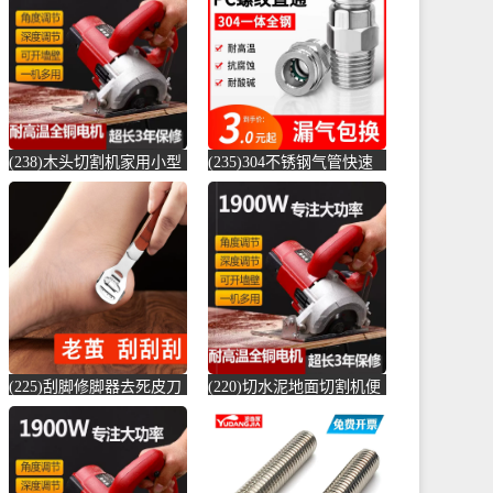
店仅售6.6元)
(贞美旗舰店仅售390元)
(238)木头切割机家用小型
(235)304不锈钢气管快速
切水泥地面金属钢材机两
接头快插气动快接螺纹高
用新款切槽-水泥切割机
压气嘴直-螺纹钢(卓成五
(simtone旗舰店仅售122.65
金专营店仅售3元)
元)
(225)刮脚修脚器去死皮刀
(220)切水泥地面切割机便
老茧磨脚神器脚皮工具脚
捷式木材台锯45度角小型
底脚后跟刨-钢筋切割工具
便携式电-水泥切割机
(齐开雅致专卖店仅售13.8
(simtone旗舰店仅售123.75
元)
元)