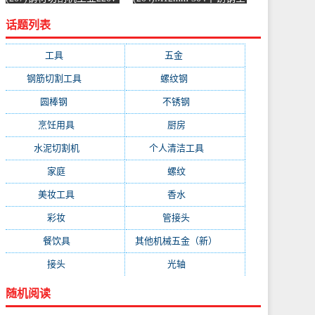
水泥混凝土金属混泥土水
螺纹螺杆牙条通丝螺柱全
话题列表
切机固-水泥切割机
丝-螺纹钢(浴当家旗舰店
(simtone旗舰店仅售123.75
仅售1.5元)
元)
工具
(247)
五金
(228)
钢筋切割工具
(177)
螺纹钢
(162)
圆棒钢
(116)
不锈钢
(89)
烹饪用具
(49)
厨房
(49)
水泥切割机
(45)
个人清洁工具
(43)
家庭
(43)
螺纹
(41)
美妆工具
(32)
香水
(32)
彩妆
(32)
管接头
(25)
餐饮具
(25)
其他机械五金（新）
(25)
接头
(24)
光轴
(23)
随机阅读