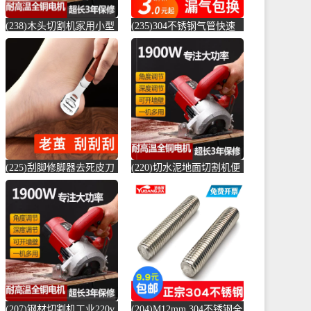
(238)木头切割机家用小型
(235)304不锈钢气管快速
切水泥地面金属钢材机两
接头快插气动快接螺纹高
用新款切槽-水泥切割机
压气嘴直-螺纹钢(卓成五
(simtone旗舰店仅售122.65
金专营店仅售3元)
元)
(225)刮脚修脚器去死皮刀
(220)切水泥地面切割机便
老茧磨脚神器脚皮工具脚
捷式木材台锯45度角小型
底脚后跟刨-钢筋切割工具
便携式电-水泥切割机
(齐开雅致专卖店仅售13.8
(simtone旗舰店仅售123.75
元)
元)
(207)钢材切割机工业220v
(204)M12mm 304不锈钢全