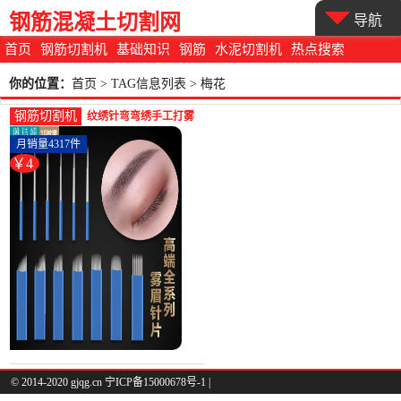
钢筋混凝土切割网
导航
首页
钢筋切割机
基础知识
钢筋
水泥切割机
热点搜索
你的位置：
首页
> TAG信息列表 > 梅花
钢筋切割机
纹绣针弯弯绣手工打雾
针圆三雾眉针片正品雅
月销量4317件
诗妍工具神-钢筋切割工
￥4
具(雅诗妍旗舰店仅售4
元)
© 2014-2020 gjqg.cn 宁ICP备15000678号-1 |