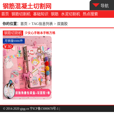
钢筋混凝土切割网
导航
首页
钢筋切割机
基础知识
钢筋
水泥切割机
热点搜索
你的位置：
首页
> TAG信息列表 > 双面胶
钢筋切割机
少女心手账本手帐方格
活页小清新可爱韩国网
月销量6986件
红套装日系-钢筋切割工
￥30
具(浚瑄办公专营店仅售
29.9元)
© 2014-2020 gjqg.cn 宁ICP备15000678号-1 |