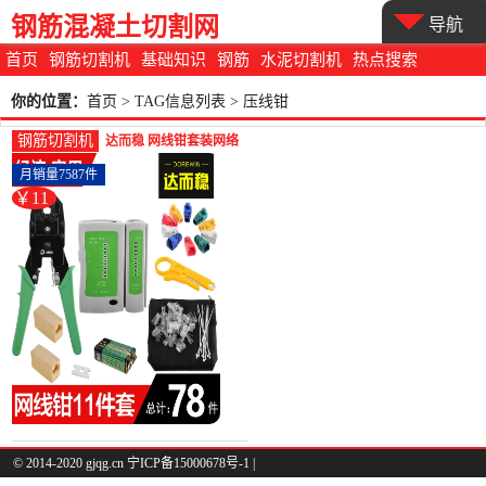
钢筋混凝土切割网
导航
首页
钢筋切割机
基础知识
钢筋
水泥切割机
热点搜索
你的位置：
首页
> TAG信息列表 > 压线钳
钢筋切割机
达而稳 网线钳套装网络
测试仪六类七类压线钳
月销量7587件
接水晶头-钢筋切割工具
￥11
(dorewin达而稳旗舰店
仅售10.7元)
© 2014-2020 gjqg.cn 宁ICP备15000678号-1 |