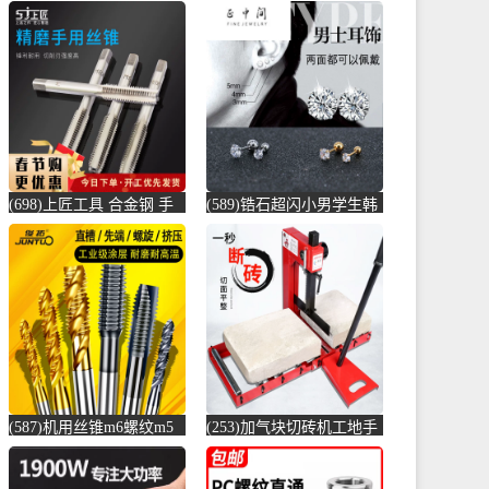
(698)上匠工具 合金钢 手
(589)锆石超闪小男学生韩
用丝锥攻螺纹工具攻丝丝
版耳骨钉钛钢养耳棒防过
攻套丝m-螺纹钢(上匠工具
敏圆珠女儿-圆棒钢(正中
旗舰店仅售5.8元)
间旗舰店仅售5.6元)
(587)机用丝锥m6螺纹m5
(253)加气块切砖机工地手
攻丝m3钻头m8丝攻m10不
动轻质砖压砖机带钢尺水
锈-螺纹钢(俊拓五金旗舰
泥砖泡沫砖-水泥切割机