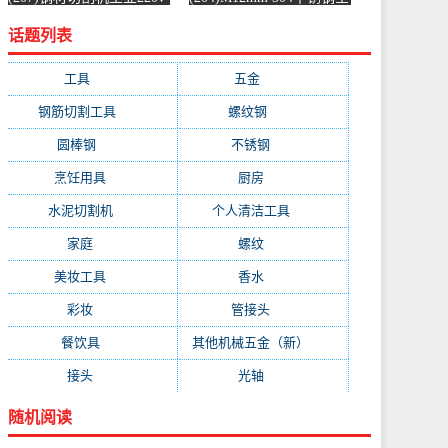
水泥混凝土金属混泥土水
螺纹螺杆牙条通丝螺柱全
话题列表
切机固-水泥切割机
丝-螺纹钢(浴当家旗舰店
(simtone旗舰店仅售123.75
仅售1.5元)
元)
工具
(247)
五金
(228)
钢筋切割工具
(177)
螺纹钢
(162)
圆棒钢
(116)
不锈钢
(89)
烹饪用具
(49)
厨房
(49)
水泥切割机
(45)
个人清洁工具
(43)
家庭
(43)
螺纹
(41)
美妆工具
(32)
香水
(32)
彩妆
(32)
管接头
(25)
餐饮具
(25)
其他机械五金（新）
(25)
接头
(24)
光轴
(23)
随机阅读