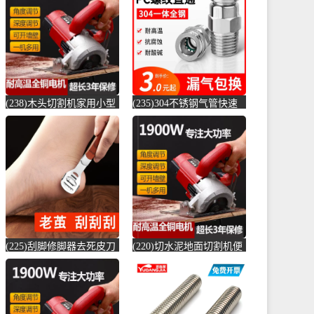
店仅售6.6元)
(贞美旗舰店仅售390元)
(238)木头切割机家用小型
(235)304不锈钢气管快速
切水泥地面金属钢材机两
接头快插气动快接螺纹高
用新款切槽-水泥切割机
压气嘴直-螺纹钢(卓成五
(simtone旗舰店仅售122.65
金专营店仅售3元)
元)
(225)刮脚修脚器去死皮刀
(220)切水泥地面切割机便
老茧磨脚神器脚皮工具脚
捷式木材台锯45度角小型
底脚后跟刨-钢筋切割工具
便携式电-水泥切割机
(齐开雅致专卖店仅售13.8
(simtone旗舰店仅售123.75
元)
元)