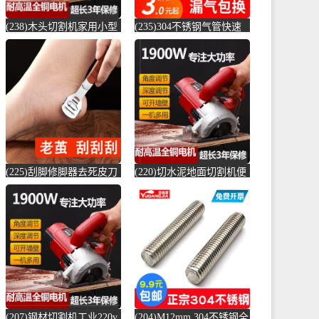
(238)木头切割机家用小型
(235)304不锈钢气管快速
切水泥地面金属钢材机两
接头快插气动快接螺纹高
用新款切槽-水泥切割机
压气嘴直-螺纹钢(卓成五
(simtone旗舰店仅售122.65
金专营店仅售3元)
元)
(225)刮脚修脚器去死皮刀
(220)切水泥地面切割机便
老茧磨脚神器脚皮工具脚
捷式木材台锯45度角小型
底脚后跟刨-钢筋切割工具
便携式电-水泥切割机
(齐开雅致专卖店仅售13.8
(simtone旗舰店仅售123.75
元)
元)
(207)钢材切割机工业220v
(204)M12mm 304不锈钢全