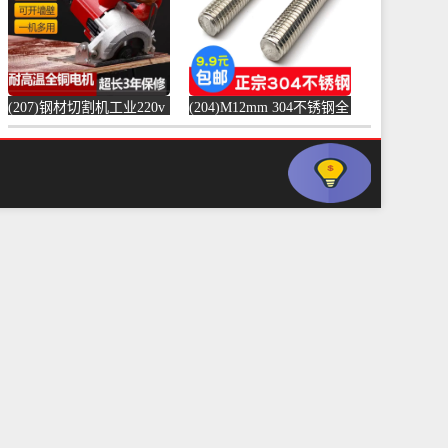
(207)钢材切割机工业220v
(204)M12mm 304不锈钢全
水泥混凝土金属混泥土水
螺纹螺杆牙条通丝螺柱全
切机固-水泥切割机
丝-螺纹钢(浴当家旗舰店
(simtone旗舰店仅售123.75
仅售1.5元)
元)