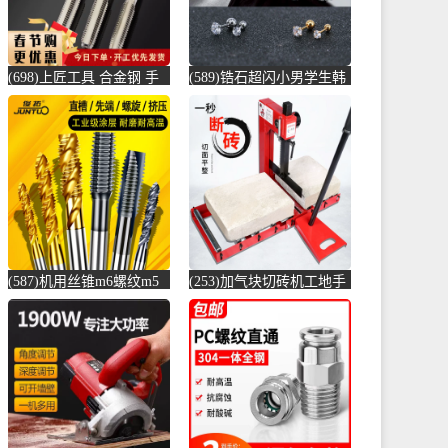
(698)上匠工具 合金钢 手
(589)锆石超闪小男学生韩
用丝锥攻螺纹工具攻丝丝
版耳骨钉钛钢养耳棒防过
攻套丝m-螺纹钢(上匠工具
敏圆珠女儿-圆棒钢(正中
旗舰店仅售5.8元)
间旗舰店仅售5.6元)
(587)机用丝锥m6螺纹m5
(253)加气块切砖机工地手
攻丝m3钻头m8丝攻m10不
动轻质砖压砖机带钢尺水
锈-螺纹钢(俊拓五金旗舰
泥砖泡沫砖-水泥切割机
店仅售6.6元)
(贞美旗舰店仅售390元)