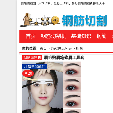
钢筋切割网
- 水下切割，混凝土切割，各类钢筋切割机排名大全
首页
钢筋切割机
基础知识
钢筋
你的位置：
首页
> TAG信息列表 > 眉笔
眉毛贴眉笔修眉工具套
钢筋切割机
装眉卡画眉神器女初学
月销量9906件
者定型眉贴-钢筋切割工
具(丝毕丽旗舰店仅售
￥20
19.8元)