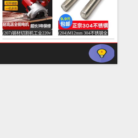
(207)钢材切割机工业220v
(204)M12mm 304不锈钢全
水泥混凝土金属混泥土水
螺纹螺杆牙条通丝螺柱全
切机固-水泥切割机
丝-螺纹钢(浴当家旗舰店
(simtone旗舰店仅售123.75
仅售1.5元)
元)