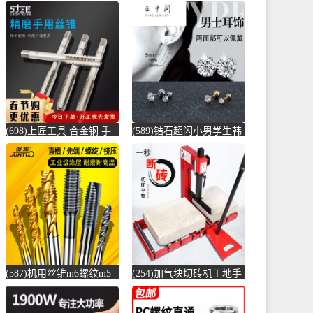
(698)上匠工具 合金钢 手
(589)锆石超闪小男学生韩
用丝锥攻螺纹工具攻丝丝
版耳骨钉钛钢养耳棒防过
攻套丝m-螺纹钢(上匠工具
敏圆珠女儿-圆棒钢(正中
旗舰店仅售5.8元)
间旗舰店仅售5.6元)
(587)机用丝锥m6螺纹m5
(254)加气块切砖机工地手
攻丝m3钻头m8丝攻m10不
动轻质砖压砖机带钢尺水
锈-螺纹钢(俊拓五金旗舰
泥砖泡沫砖-水泥切割机