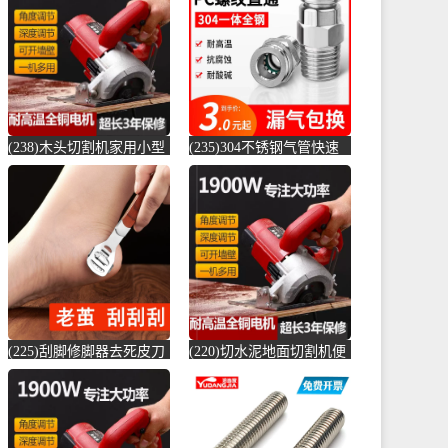
店仅售6.6元)
(贞美旗舰店仅售390元)
(238)木头切割机家用小型
(235)304不锈钢气管快速
切水泥地面金属钢材机两
接头快插气动快接螺纹高
用新款切槽-水泥切割机
压气嘴直-螺纹钢(卓成五
(simtone旗舰店仅售122.65
金专营店仅售3元)
元)
(225)刮脚修脚器去死皮刀
(220)切水泥地面切割机便
老茧磨脚神器脚皮工具脚
捷式木材台锯45度角小型
底脚后跟刨-钢筋切割工具
便携式电-水泥切割机
(齐开雅致专卖店仅售13.8
(simtone旗舰店仅售123.75
元)
元)