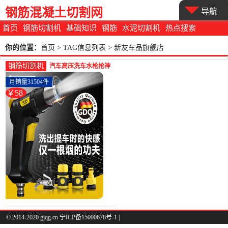
钢筋混凝土切割网
导航
首页
钢筋切割机
基础知识
钢筋
水泥切割机
热点搜索
你的位置：
首页
> TAG信息列表 > 新友车品旗舰店
钢筋切割机
汽车高压洗车水枪抢神
器冲工具伸缩水管软管
月销量31504件
家用自来水-钢筋切割工
￥58
具(新友车品旗舰店仅售
58元)
© 2014-2020 gjqg.cn 宁ICP备15000678号-1 |