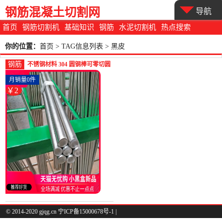
钢筋混凝土切割网
导航
首页
钢筋切割机
基础知识
钢筋
水泥切割机
热点搜索
你的位置：
首页
> TAG信息列表 > 黑皮
钢筋
不锈钢材料 304 圆钢棒可零切圆
条黑皮棒直条光圆-圆棒钢(迈威
月销量0件
五金专营店仅售1.88元)
￥2
© 2014-2020 gjqg.cn 宁ICP备15000678号-1 |