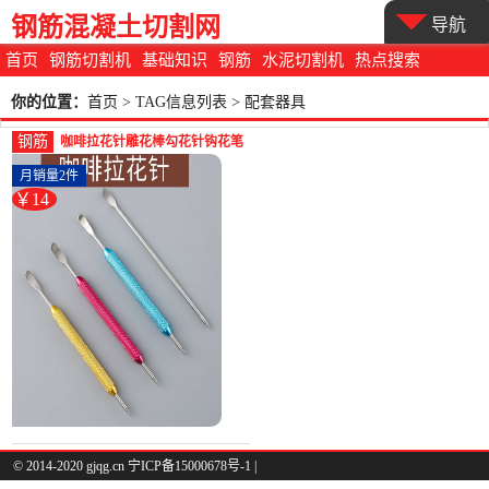
钢筋混凝土切割网
导航
首页
钢筋切割机
基础知识
钢筋
水泥切割机
热点搜索
你的位置：
首页
> TAG信息列表 > 配套器具
钢筋
咖啡拉花针雕花棒勾花针钩花笔
裱花针不锈钢彩色圆形大-圆棒
月销量2件
钢(朝暮之家整理大师专卖店仅
￥14
售13.53元)
© 2014-2020 gjqg.cn 宁ICP备15000678号-1 |