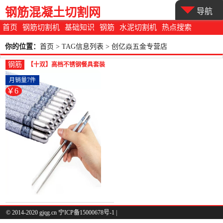
钢筋混凝土切割网
导航
首页
钢筋切割机
基础知识
钢筋
水泥切割机
热点搜索
你的位置：
首页
> TAG信息列表 > 创亿焱五金专营店
钢筋
【十双】高档不锈钢餐具套装
中空防烫防滑 韩式青花-螺纹钢
月销量7件
(创亿焱五金专营店仅售6.01元)
￥6
© 2014-2020 gjqg.cn 宁ICP备15000678号-1 |