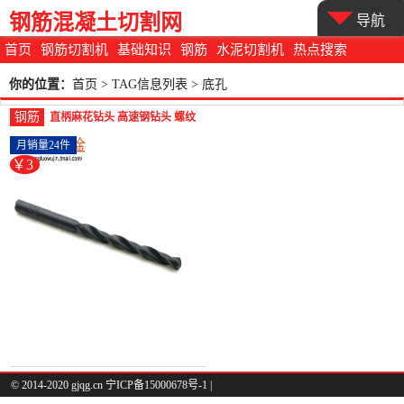
钢筋混凝土切割网
导航
首页
钢筋切割机
基础知识
钢筋
水泥切割机
热点搜索
你的位置：
首页
> TAG信息列表 > 底孔
钢筋
直柄麻花钻头 高速钢钻头 螺纹
底孔钻头 1/2/4-螺纹钢(腾螺五金
月销量24件
旗舰店仅售3元)
￥3
© 2014-2020 gjqg.cn 宁ICP备15000678号-1 |