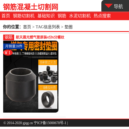
钢筋混凝土切割网
导航
首页
钢筋切割机
基础知识
钢筋
水泥切割机
热点搜索
你的位置：
首页
> TAG信息列表 > 垫圈
钢筋
航天晨光燃气管原装4分6分螺纹
垫片插口垫圈不锈钢波-螺纹钢
月销量39件
(特路家居专营店仅售0.5元)
￥1
© 2014-2020 gjqg.cn 宁ICP备15000678号-1 |