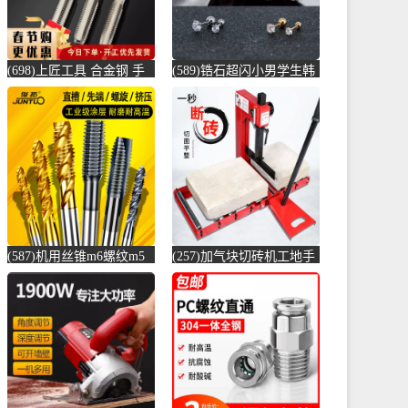
(698)上匠工具 合金钢 手
(589)锆石超闪小男学生韩
用丝锥攻螺纹工具攻丝丝
版耳骨钉钛钢养耳棒防过
攻套丝m-螺纹钢(上匠工具
敏圆珠女儿-圆棒钢(正中
旗舰店仅售5.8元)
间旗舰店仅售5.6元)
(587)机用丝锥m6螺纹m5
(257)加气块切砖机工地手
攻丝m3钻头m8丝攻m10不
动轻质砖压砖机带钢尺水
锈-螺纹钢(俊拓五金旗舰
泥砖泡沫砖-水泥切割机
店仅售6.6元)
(贞美旗舰店仅售390元)