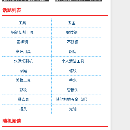
水泥混凝土金属混泥土水
螺纹螺杆牙条通丝螺柱全
话题列表
切机固-水泥切割机
丝-螺纹钢(浴当家旗舰店
(simtone旗舰店仅售123.75
仅售1.5元)
元)
工具
(247)
五金
(228)
钢筋切割工具
(177)
螺纹钢
(162)
圆棒钢
(116)
不锈钢
(89)
烹饪用具
(49)
厨房
(49)
水泥切割机
(45)
个人清洁工具
(43)
家庭
(43)
螺纹
(41)
美妆工具
(32)
香水
(32)
彩妆
(32)
管接头
(25)
餐饮具
(25)
其他机械五金（新）
(25)
接头
(24)
光轴
(23)
随机阅读