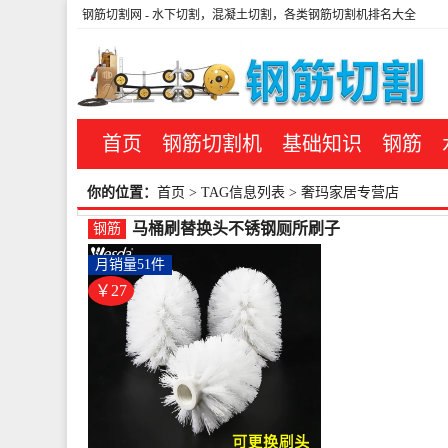
钢筋切割网
- 水下切割，混凝土切割，各类钢筋切割机排名大全
首页
钢筋切割机
基础知识
钢筋
你的位置：
首页
> TAG信息列表 > 奢玛家居专营店
马桶刷替换头不锈钢厕所刷子
钢筋
长柄通用清洁卫生间去死角-螺
月销量51件
纹钢(奢玛家居专营店仅售27
元)
￥27