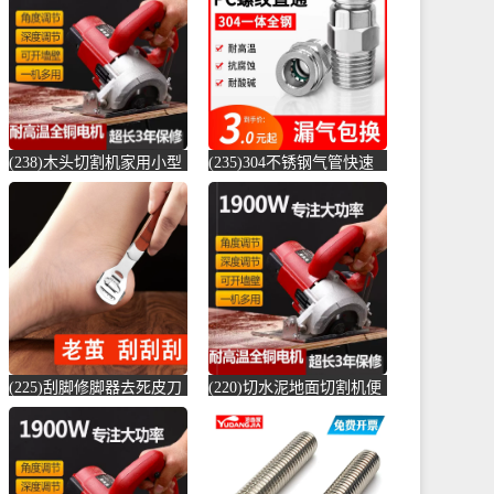
店仅售6.6元)
(贞美旗舰店仅售390元)
(238)木头切割机家用小型
(235)304不锈钢气管快速
切水泥地面金属钢材机两
接头快插气动快接螺纹高
用新款切槽-水泥切割机
压气嘴直-螺纹钢(卓成五
(simtone旗舰店仅售122.65
金专营店仅售3元)
元)
(225)刮脚修脚器去死皮刀
(220)切水泥地面切割机便
老茧磨脚神器脚皮工具脚
捷式木材台锯45度角小型
底脚后跟刨-钢筋切割工具
便携式电-水泥切割机
(齐开雅致专卖店仅售13.8
(simtone旗舰店仅售123.75
元)
元)