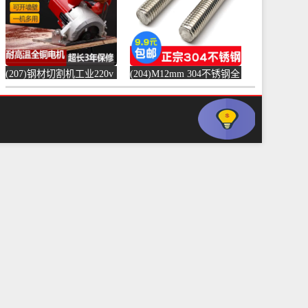
(207)钢材切割机工业220v
(204)M12mm 304不锈钢全
水泥混凝土金属混泥土水
螺纹螺杆牙条通丝螺柱全
切机固-水泥切割机
丝-螺纹钢(浴当家旗舰店
(simtone旗舰店仅售123.75
仅售1.5元)
元)