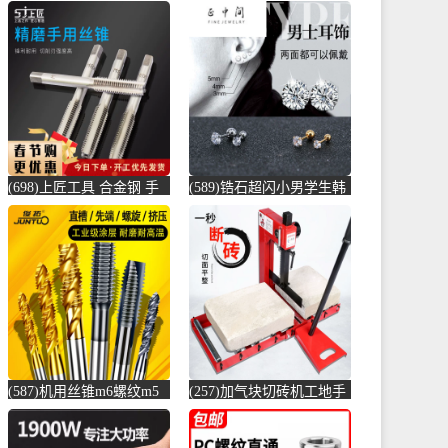
(698)上匠工具 合金钢 手
(589)锆石超闪小男学生韩
用丝锥攻螺纹工具攻丝丝
版耳骨钉钛钢养耳棒防过
攻套丝m-螺纹钢(上匠工具
敏圆珠女儿-圆棒钢(正中
旗舰店仅售5.8元)
间旗舰店仅售5.6元)
(587)机用丝锥m6螺纹m5
(257)加气块切砖机工地手
攻丝m3钻头m8丝攻m10不
动轻质砖压砖机带钢尺水
锈-螺纹钢(俊拓五金旗舰
泥砖泡沫砖-水泥切割机