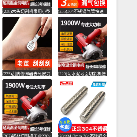
(238)木头切割机家用小型
(235)304不锈钢气管快速
切水泥地面金属钢材机两
接头快插气动快接螺纹高
用新款切槽-水泥切割机
压气嘴直-螺纹钢(卓成五
(simtone旗舰店仅售122.65
金专营店仅售3元)
元)
(225)刮脚修脚器去死皮刀
(220)切水泥地面切割机便
老茧磨脚神器脚皮工具脚
捷式木材台锯45度角小型
底脚后跟刨-钢筋切割工具
便携式电-水泥切割机
(齐开雅致专卖店仅售13.8
(simtone旗舰店仅售123.75
元)
元)
(207)钢材切割机工业220v
(204)M12mm 304不锈钢全