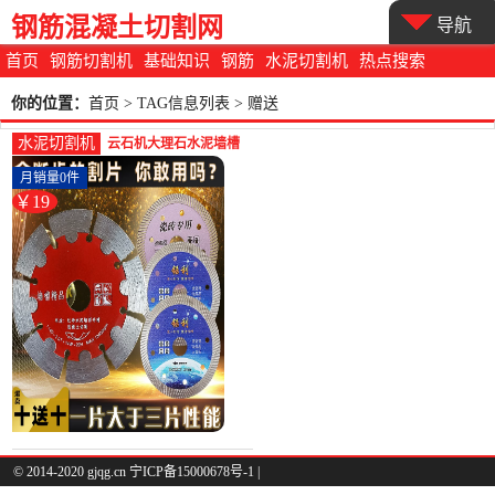
钢筋混凝土切割网
导航
首页
钢筋切割机
基础知识
钢筋
水泥切割机
热点搜索
你的位置：
首页
> TAG信息列表 > 赠送
水泥切割机
云石机大理石水泥墙槽
石头石材干切霸王瓷砖
月销量0件
切割片不崩-水泥切割机
￥19
(珑嘉乐旗舰店仅售
18.81元)
© 2014-2020 gjqg.cn 宁ICP备15000678号-1 |