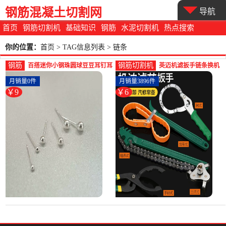
钢筋混凝土切割网
导航
首页
钢筋切割机
基础知识
钢筋
水泥切割机
热点搜索
你的位置：
首页
> TAG信息列表 > 链条
钢筋
钢筋切割机
百搭迷你小钢珠圆球豆豆耳钉耳
英迈机滤扳手链条换机
饰环耳棒时尚简约男女配-圆棒
油滤芯扳手工具皮带水
月销量0件
月销量3896件
钢(如兰饰品旗舰店仅售9.04元)
滤芯扳手滤-钢筋切割工
￥9
￥6
具(英迈旗舰店仅售6.2
元)