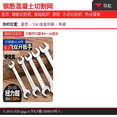
钢筋混凝土切割网
导航
首页
钢筋切割机
基础知识
钢筋
水泥切割机
热点搜索
你的位置：
首页
> TAG信息列表 > 布袋
钢筋切割机
力箭开口扳手8一10双头
呆扳手超薄17叉口板子
月销量4130件
12-钢筋切割工具(力箭
￥2
工具旗舰店仅售2元)
© 2014-2020 gjqg.cn 宁ICP备15000678号-1 |