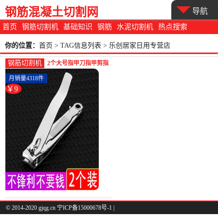
钢筋混凝土切割网
导航
首页
钢筋切割机
基础知识
钢筋
水泥切割机
热点搜索
你的位置：
首页
> TAG信息列表 > 乐创居家日用专营店
钢筋切割机
2个大号指甲刀指甲剪指
甲钳成人家用碳钢修甲
月销量4318件
美甲工具-钢筋切割工具
￥9
(乐创居家日用专营店仅
售8.8元)
© 2014-2020 gjqg.cn 宁ICP备15000678号-1 |