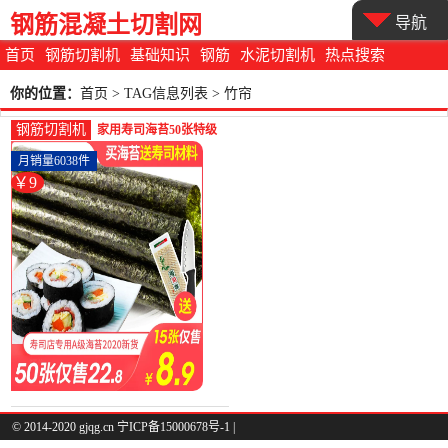
钢筋混凝土切割网
导航
首页
钢筋切割机
基础知识
钢筋
水泥切割机
热点搜索
你的位置：
首页
> TAG信息列表 > 竹帘
钢筋切割机
家用寿司海苔50张特级
紫菜片包饭专用材料食
月销量6038件
材大片装-钢筋切割工具
￥9
(味娃旗舰店仅售8.9元)
© 2014-2020 gjqg.cn 宁ICP备15000678号-1 |