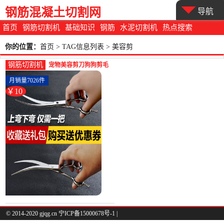
钢筋混凝土切割网
导航
首页
钢筋切割机
基础知识
钢筋
水泥切割机
热点搜索
你的位置：
首页
> TAG信息列表 > 美容剪
钢筋切割机
宠物美容剪刀狗狗剪毛
工具套装专业修毛剪狗
月销量7026件
毛弯剪子泰-钢筋切割工
￥10
具(花阿婆旗舰店仅售
9.8元)
© 2014-2020 gjqg.cn 宁ICP备15000678号-1 |