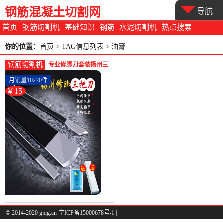
钢筋混凝土切割网
导航
首页
钢筋切割机
基础知识
钢筋
水泥切割机
热点搜索
你的位置：
首页
> TAG信息列表 > 油膏
钢筋切割机
专业修脚刀套装扬州三
把刀炎甲沟灰指甲专用
月销量10270件
工具扦脚家-钢筋切割工
￥15
具(云绥旗舰店仅售15
元)
© 2014-2020 gjqg.cn 宁ICP备15000678号-1 |