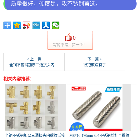
质量很好，硬度足，攻不锈钢首选。
0
写的不错，赞一个！
< 上一篇
下一篇 >
全铜不锈钢加厚三通接头内螺纹活接三通内丝外丝水管配-螺纹钢(天煦旗舰店仅售3.5元)
很抱歉没有了
相关内容推荐：
全铜不锈钢加厚三通接头内螺纹活接
M8*16-170mm 304不锈钢丝杆全螺纹