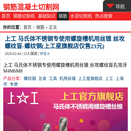
钢筋混凝土切割网
导航
首页
钢筋切割机
基础知识
钢筋
水泥切割机
热点搜索
你的位置：
首页
>
钢筋
» 正文
上工 马氏体不锈钢专使用螺旋槽机用丝锥 丝攻
螺纹盲-螺纹钢(上工星旗舰店仅售23元)
2020-02-04 |
53
人围观 |
评论:
0
上工 马氏体不锈钢专使用螺旋槽机用丝锥 丝攻螺纹盲孔攻牙
M4M6M8
产品分类：
螺纹钢
五金
工具
机用丝锥
上工星旗舰店
上工
上海
市
专使